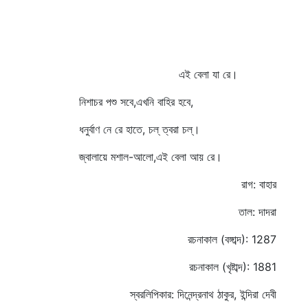
এই বেলা যা রে।
নিশাচর পশু সবে,এখনি বাহির হবে,
ধনুর্বাণ নে রে হাতে, চল্‌ ত্বরা চল্‌।
জ্বালায়ে মশাল-আলো,এই বেলা আয় রে।
রাগ: বাহার
তাল: দাদরা
রচনাকাল (বঙ্গাব্দ): 1287
রচনাকাল (খৃষ্টাব্দ): 1881
স্বরলিপিকার: দিনেন্দ্রনাথ ঠাকুর, ইন্দিরা দেবী