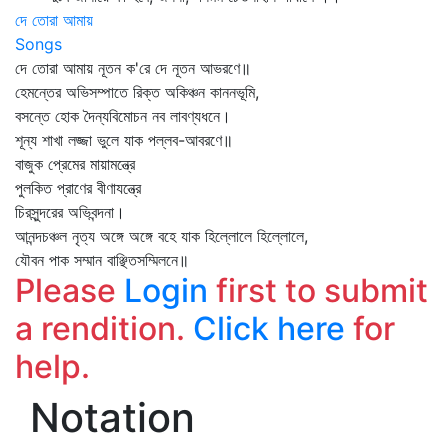
দে তোরা আমায়
Songs
দে তোরা আমায় নূতন ক'রে দে নূতন আভরণে॥
হেমন্তের অভিসম্পাতে রিক্ত অকিঞ্চন কাননভূমি,
বসন্তে হোক দৈন্যবিমোচন নব লাবণ্যধনে।
শূন্য শাখা লজ্জা ভুলে যাক পল্লব-আবরণে॥
বাজুক প্রেমের মায়ামন্ত্রে
পুলকিত প্রাণের বীণাযন্ত্রে
চিরসুন্দরের অভিবন্দনা।
আনন্দচঞ্চল নৃত্য অঙ্গে অঙ্গে বহে যাক হিল্লোলে হিল্লোলে,
যৌবন পাক সম্মান বাঞ্ছিতসম্মিলনে॥
Please
Login
first to submit
a rendition.
Click here
for
help.
Notation