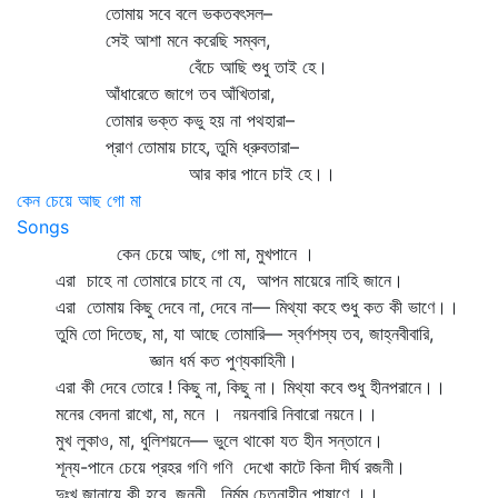
তোমায় সবে বলে ভকতবৎসল–
সেই আশা মনে করেছি সম্বল,
বেঁচে আছি শুধু তাই হে।
আঁধারেতে জাগে তব আঁখিতারা,
তোমার ভক্ত কভু হয় না পথহারা–
প্রাণ তোমায় চাহে, তুমি ধ্রুবতারা–
আর কার পানে চাই হে।।
কেন চেয়ে আছ গো মা
Songs
কেন চেয়ে আছ, গো মা, মুখপানে ।
এরা চাহে না তোমারে চাহে না যে, আপন মায়েরে নাহি জানে।
এরা তোমায় কিছু দেবে না, দেবে না— মিথ্যা কহে শুধু কত কী ভাণে।।
তুমি তো দিতেছ, মা, যা আছে তোমারি— স্বর্ণশস্য তব, জাহ্নবীবারি,
জ্ঞান ধর্ম কত পুণ্যকাহিনী।
এরা কী দেবে তোরে ! কিছু না, কিছু না। মিথ্যা কবে শুধু হীনপরানে।।
মনের বেদনা রাখো, মা, মনে । নয়নবারি নিবারো নয়নে।।
মুখ লুকাও, মা, ধুলিশয়নে— ভুলে থাকো যত হীন সন্তানে।
শূন্য-পানে চেয়ে প্রহর গণি গণি দেখো কাটে কিনা দীর্ঘ রজনী।
দুঃখ জানায়ে কী হবে, জননী, নির্মম চেতনাহীন পাষাণে ।।