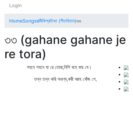
Login
Home
Songs
বাল্মীকিপ্রতিভা (গীতবিতান)
৩৩
৩৩ (gahane gahane je
re tora)
গহনে গহনে যা রে তোরা,নিশি বহে যায় যে।
তন্ন তন্ন করি অরণ্য,করী বরাহ খোঁজ গে,