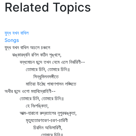
Related Topics
যুদ্ধ যখন বাধিল
Songs
যুদ্ধ যখন বাধিল অচলে চঞ্চলে
ঝঙ্কারধ্বনি রণিল কঠিন শৃঙ্খলে,
বন্ধমোচন ছন্দে তখন নেমে এলে নির্ঝরিণী--
তোমারে চিনি, তোমারে চিনি॥
সিন্ধুমিলনসঙ্গীতে
মাতিয়া উঠেছ পাষাণশাসন লঙ্ঘিতে
অধীর ছন্দে ওগো মহাবিদ্রোহিণী--
তোমারে চিনি, তোমারে চিনি॥
হে নিঃশঙ্কিতা,
আত্ম-হারানো রুদ্রতালের নূপুরঝঙ্কৃতা,
মৃত্যুতোরণতরণ-চরণ-চারিণী
চিরদিন অভিসারিণী,
তোমারে চিনি॥