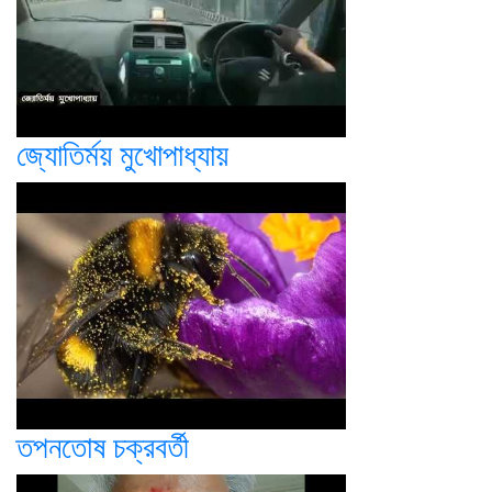
জ্যোতির্ময় মুখোপাধ্যায়
তপনতোষ চক্রবর্তী