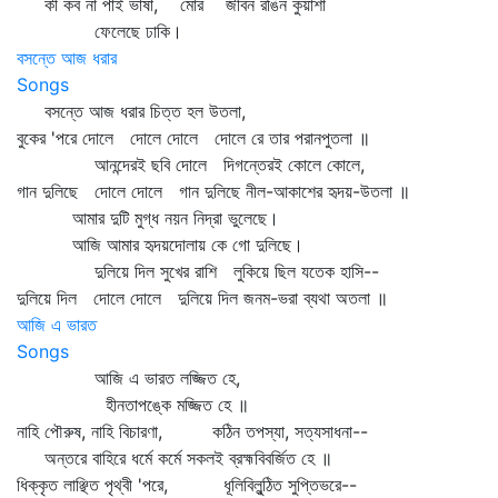
কী কব না পাই ভাষা, মোর জীবন রঙিন কুয়াশা
ফেলেছে ঢাকি।
বসন্তে আজ ধরার
Songs
বসন্তে আজ ধরার চিত্ত হল উতলা,
বুকের 'পরে দোলে দোলে দোলে দোলে রে তার পরানপুতলা ॥
আনন্দেরই ছবি দোলে দিগন্তেরই কোলে কোলে,
গান দুলিছে দোলে দোলে গান দুলিছে নীল-আকাশের হৃদয়-উতলা ॥
আমার দুটি মুগ্ধ নয়ন নিদ্রা ভুলেছে।
আজি আমার হৃদয়দোলায় কে গো দুলিছে।
দুলিয়ে দিল সুখের রাশি লুকিয়ে ছিল যতেক হাসি--
দুলিয়ে দিল দোলে দোলে দুলিয়ে দিল জনম-ভরা ব্যথা অতলা ॥
আজি এ ভারত
Songs
আজি এ ভারত লজ্জিত হে,
হীনতাপঙ্কে মজ্জিত হে ॥
নাহি পৌরুষ, নাহি বিচারণা, কঠিন তপস্যা, সত্যসাধনা--
অন্তরে বাহিরে ধর্মে কর্মে সকলই ব্রহ্মবিবর্জিত হে ॥
ধিক্‌কৃত লাঞ্ছিত পৃথ্বী 'পরে, ধূলিবিলুন্ঠিত সুপ্তিভরে--