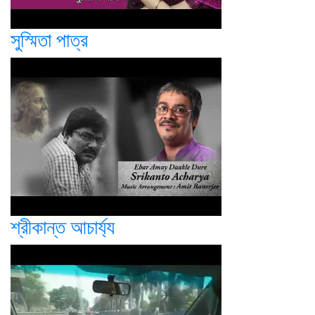
সুস্মিতা পাত্র
শ্রীকান্ত আচার্য্য