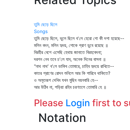
তুমি ছেড়ে ছিলে
Songs
তুমি ছেড়ে ছিলে, ভুলে ছিলে ব'লে হেরো গো কী দশা হয়েছে--
মলিন বদন, মলিন হৃদয়, শোকে প্রাণ ডুবে রয়েছে ॥
বিরহীর বেশে এসেছি হেথায় জানাতে বিরহবেদনা;
দরশন নেব তবে চ'লে যাব, অনেক দিনের বাসনা ॥
"নাথ নাথ' ব'লে ডাকিব তোমারে, চাহিব হৃদয়ে রাখিতে--
কাতর প্রাণের রোদন শুনিলে আর কি পারিবে থাকিতে?
ও অমৃতরূপ দেখিব যখন মুছিব নয়নবারি হে--
আর উঠিব না, পড়িয়া রহিব চরণতলে তোমারি হে ॥
Please
Login
first to 
Notation