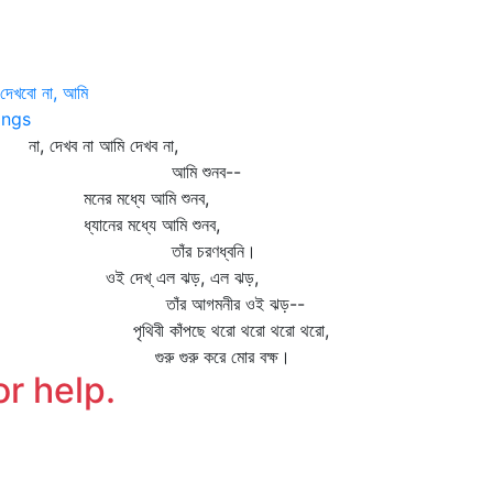
 দেখবো না, আমি
ngs
, দেখব না আমি দেখব না,
আমি শুনব--
নের মধ্যে আমি শুনব,
্যানের মধ্যে আমি শুনব,
াঁর চরণধ্বনি।
ই দেখ্‌ এল ঝড়, এল ঝড়,
াঁর আগমনীর ওই ঝড়--
ৃথিবী কাঁপছে থরো থরো থরো থরো,
ুরু গুরু করে মোর বক্ষ।
or help.