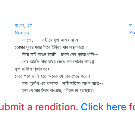
না গো, এই
না,
Songs
So
না গো, এই যে ধুলা আমার না এ।
না
তোমার ধুলার ধরার 'পরে উড়িয়ে যাব সন্ধ্যাবায়ে॥
দিয়ে মাটি আগুন জ্বালি রচলে দেহ পূজার থালি--
ম
শেষ আরতি সারা ক'রে ভেঙে যাব তোমার পায়ে॥
ধ
ফুল যা ছিল পূজার তরে
ত
যেতে পথে ডালি হতে অনেক যে তার গেছে পড়ে।
ও
কত প্রদীপ এই থালাতে সাজিয়েছিলে আপন হাতে--
ত
কত যে তার নিবল হাওয়ায়, পৌঁছল না চরণছায়ে॥
প
গ
submit a rendition.
Click here
f