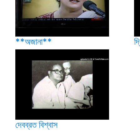
**অজানা**
দ্
দেবব্রত বিশ্বাস