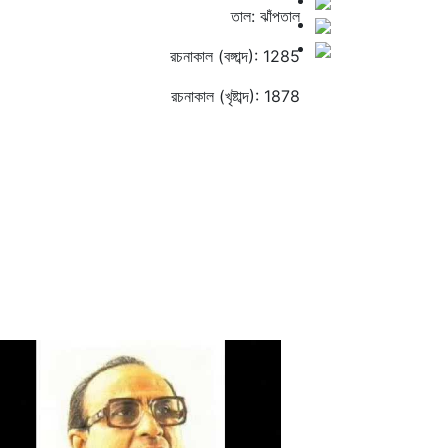
তাল: ঝাঁপতাল
রচনাকাল (বঙ্গাব্দ): 1285
রচনাকাল (খৃষ্টাব্দ): 1878