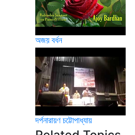
অজয় বর্ধন
দর্পনারায়ণ চট্টোপাধ্যায়
Related Topics