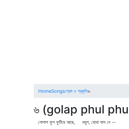
Home
Songs
প্রেম ও প্রকৃতি
৬
৬ (golap phul phu
গোলাপ ফুল ফুটিয়ে আছে, মধুপ, হোথা যাস নে --