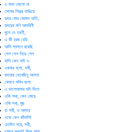
ও কথা বোলো না
সোনার পিঞ্জর ভাঙিয়ে
হৃদয় মোর কোমল অতি,
হৃদয়ের মণি আদরিণী
খুলে দে তরণী,
এ কী হরষ হেরি
আমি স্বপনে রয়েছি
গেল গেল নিয়ে গেল
হাসি কেন নাই ও
একবার বলো, সখী,
কতবার ভেবেছিনু আপনা
কেমনে শুধিব বলো
এ ভালোবাসার যদি দিতে
ওকি সখা, কেন মোরে
ওকি সখা, মুছ
হা সখী, ও আদরে
ওকে কেন কাঁদালি!
এতদিন পরে, সখী,
চরাচর সকলই মিছে মায়া,