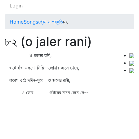
Login
Home
Songs
প্রেম ও প্রকৃতি
৮২
৮২ (o jaler rani)
ও জলের রানী,
ঘাটে বাঁধা একশো ডিঙি--জোয়ার আসে থেমে,
বাতাস ওঠে দখিন-মুখে। ও জলের রানী,
ও তোর ঢেউয়ের নাচন নেচে দে--