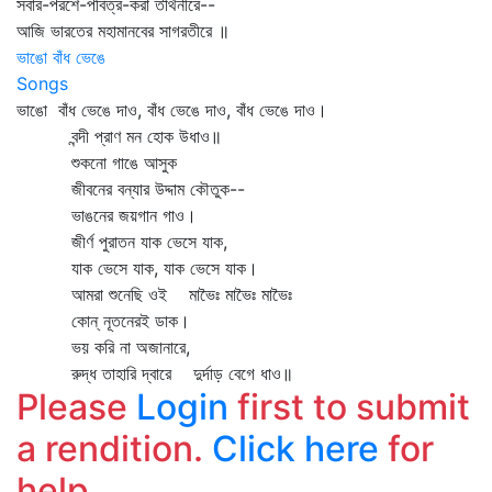
সবার-পরশে-পবিত্র-করা তীর্থনীরে--
আজি ভারতের মহামানবের সাগরতীরে ॥
ভাঙো বাঁধ ভেঙে
Songs
ভাঙো বাঁধ ভেঙে দাও, বাঁধ ভেঙে দাও, বাঁধ ভেঙে দাও।
বন্দী প্রাণ মন হোক উধাও॥
শুকনো গাঙে আসুক
জীবনের বন্যার উদ্দাম কৌতুক--
ভাঙনের জয়গান গাও।
জীর্ণ পুরাতন যাক ভেসে যাক,
যাক ভেসে যাক, যাক ভেসে যাক।
আমরা শুনেছি ওই মাভৈঃ মাভৈঃ মাভৈঃ
কোন্‌ নূতনেরই ডাক।
ভয় করি না অজানারে,
রুদ্ধ তাহারি দ্বারে দুর্দাড় বেগে ধাও॥
Please
Login
first to submit
a rendition.
Click here
for
help.