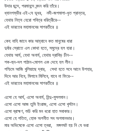
উদার ছন্দে, পরমানন্দে বন্দন করি তাঁরে।
ধ্যানগম্ভীর এই-যে ভূধর, নদী-জপমালা-ধৃত প্রান্তর,
হেথায় নিত্য হেরো পবিত্র ধরিত্রীরে--
এই ভারতের মহামানবের সাগরতীরে ॥
কেহ নাহি জানে কার আহ্বানে কত মানুষের ধারা
দুর্বার স্রোতে এল কোথা হতে, সমুদ্রে হল হারা।
হেথায় আর্য, হেথা অনার্য, হেথায় দ্রাবিড় চীন--
শক-হুন-দল পাঠান-মোগল এক দেহে হল লীন।
পশ্চিমে আজি খুলিয়াছে দ্বার, সেথা হতে সবে আনে উপহার,
দিবে আর নিবে, মিলাবে মিলিবে, যাবে না ফিরে--
এই ভারতের মহামানবের সাগরতীরে ॥
এসো হে আর্য, এসো অনার্য, হিন্দু-মুসলমান।
এসো এসো আজ তুমি ইংরাজ, এসো এসো খৃস্টান।
এসো ব্রাহ্মণ, শুচি করি মন ধরো হাত সবাকার।
এসো হে পতিত, হোক অপনীত সব অপমানভার।
মার অভিষেকে এসো এসো ত্বরা, মঙ্গলঘট হয় নি যে ভরা