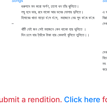
Songs
So
গুরুপদে মন করো অর্পণ, ঢালো ধন তাঁর ঝুলিতে।
এস
লঘু হবে ভার, রবে নাকো আর ভবের দোলায় দুলিতে।
এ ভ
হিসাবের খাতা নাড়ো ব’সে ব’সে, মহাজনে নেয় সুদ ক’ষে ক’ষে
বির
–
দেখ
খাঁটি যেই জন সেই মহাজনে কেন থাকো হায় ভুলিতে ।
শি
দিন চলে যায় ট্যাঁকে টাকা হায় কেবলই খুলিতে তুলিতে।।
জা
দে
সু
দেখ
বিত
নব 
করো
সব
ভু
সব
তো
submit a rendition.
Click here
f