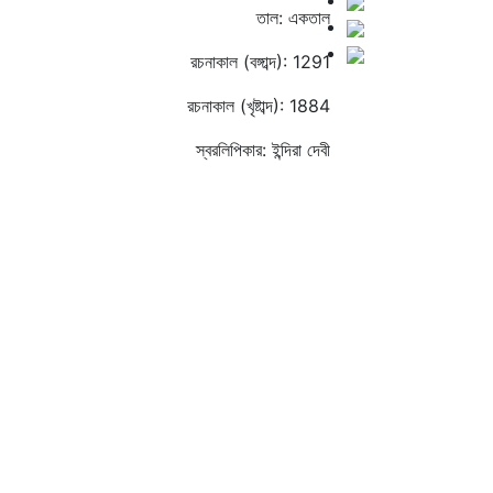
তাল: একতাল
রচনাকাল (বঙ্গাব্দ): 1291
রচনাকাল (খৃষ্টাব্দ): 1884
স্বরলিপিকার: ইন্দিরা দেবী