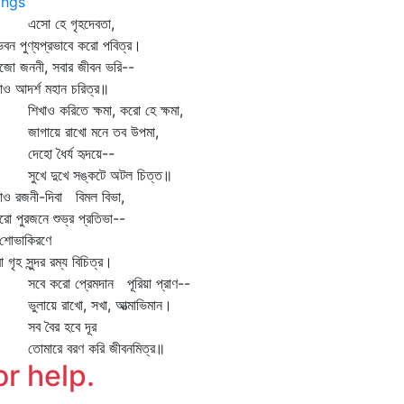
ngs
ো হে গৃহদেবতা,
বন পুণ্যপ্রভাবে করো পবিত্র।
াজো জননী, সবার জীবন ভরি--
াও আদর্শ মহান চরিত্র॥
খাও করিতে ক্ষমা, করো হে ক্ষমা,
গায়ে রাখো মনে তব উপমা,
হো ধৈর্য হৃদয়ে--
খে দুখে সঙ্কটে অটল চিত্ত॥
াও রজনী-দিবা বিমল বিভা,
রো পুরজনে শুভ্র প্রতিভা--
শোভাকিরণে
 গৃহ সুন্দর রম্য বিচিত্র।
ে করো প্রেমদান পূরিয়া প্রাণ--
লায়ে রাখো, সখা, আত্মাভিমান।
 বৈর হবে দূর
মারে বরণ করি জীবনমিত্র॥
or help.