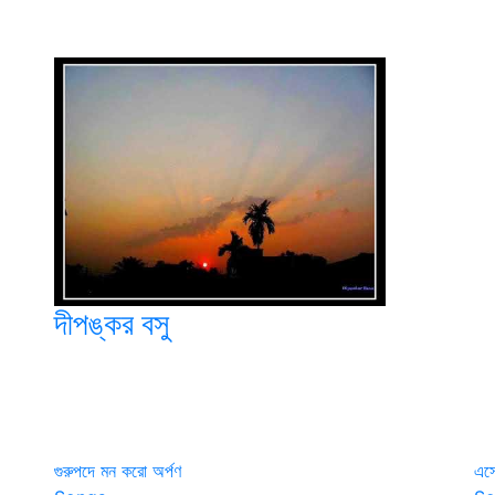
দীপঙ্কর বসু
গুরুপদে মন করো অর্পণ
এসো