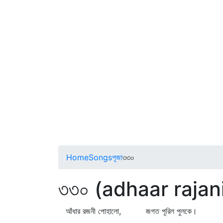
Home
Songs
পূজা
৩৩০
৩৩০ (adhaar rajan
আঁধার রজনী পোহালো, জগত পূরিল পুলকে।