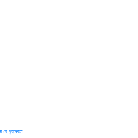
 হে গৃহদেবতা