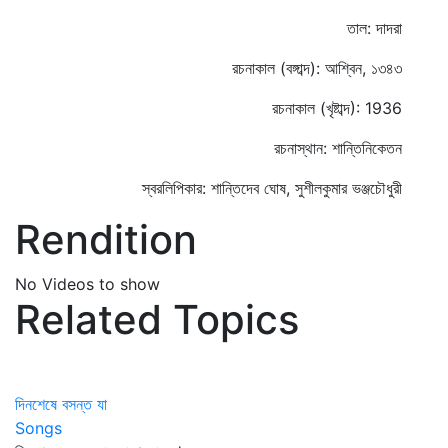
তাল: দাদরা
রচনাকাল (বঙ্গাব্দ): আশ্বিন, ১৩৪৩
রচনাকাল (খৃষ্টাব্দ): 1936
রচনাস্থান: শান্তিনিকেতন
স্বরলিপিকার: শান্তিদেব ঘোষ, সুশীলকুমার ভঞ্জচৌধুরী
Rendition
No Videos to show
Related Topics
দিনশেষে বসন্ত যা
Songs