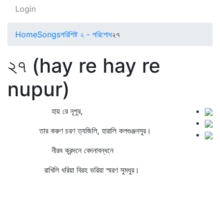
Login
Home
Songs
পরিশিষ্ট ২ - পরিশোধ
২৭
২৭ (hay re hay re
nupur)
হায় রে নূপুর,
তার করুণ চরণ ত্যজিলি, হারালি কলগুঞ্জনসুর।
নীরব ক্রন্দনে বেদনাবন্ধনে
রাখিলি ধরিয়া বিরহ ভরিয়া স্মরণ সুমধুর।