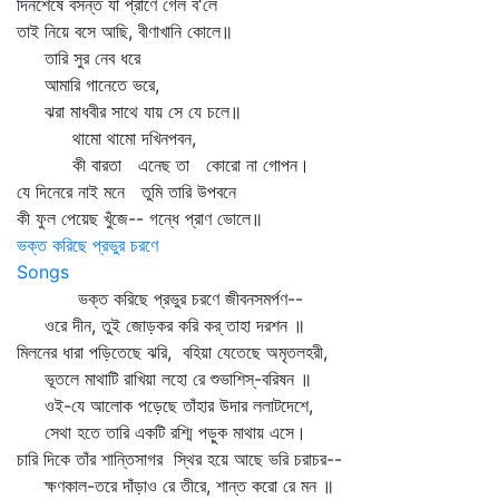
দিনশেষে বসন্ত যা প্রাণে গেল ব'লে
তাই নিয়ে বসে আছি, বীণাখানি কোলে॥
তারি সুর নেব ধরে
আমারি গানেতে ভরে,
ঝরা মাধবীর সাথে যায় সে যে চলে॥
থামো থামো দখিনপবন,
কী বারতা এনেছ তা কোরো না গোপন।
যে দিনেরে নাই মনে তুমি তারি উপবনে
কী ফুল পেয়েছ খুঁজে-- গন্ধে প্রাণ ভোলে॥
ভক্ত করিছে প্রভুর চরণে
Songs
ভক্ত করিছে প্রভুর চরণে জীবনসমর্পণ--
ওরে দীন, তুই জোড়কর করি কর্‌ তাহা দরশন ॥
মিলনের ধারা পড়িতেছে ঝরি, বহিয়া যেতেছে অমৃতলহরী,
ভূতলে মাথাটি রাখিয়া লহো রে শুভাশিস্‌-বরিষন ॥
ওই-যে আলোক পড়েছে তাঁহার উদার ললাটদেশে,
সেথা হতে তারি একটি রশ্মি পড়ুক মাথায় এসে।
চারি দিকে তাঁর শান্তিসাগর স্থির হয়ে আছে ভরি চরাচর--
ক্ষণকাল-তরে দাঁড়াও রে তীরে, শান্ত করো রে মন ॥