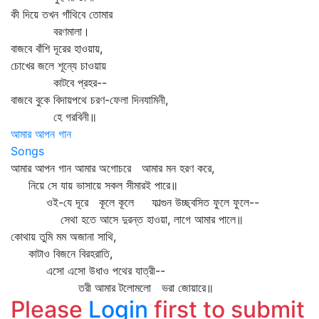
কী দিয়ে তখন গাঁথিবে তোমার
বরণমালা।
বাজবে বাঁশি দূরের হাওয়ায়,
চোখের জলে শূন্যে চাওয়ায়
কাটবে প্রহর--
বাজবে বুকে বিদায়পথে চরণ-ফেলা দিনযামিনী,
হে গরবিনী॥
আমার আপন গান
Songs
আমার আপন গান আমার অগোচরে আমার মন হরণ করে,
নিয়ে সে যায় ভাসায়ে সকল সীমারই পারে॥
ওই-যে দূরে কূলে কূলে ফাল্গুন উচ্ছ্বসিত ফুলে ফুলে--
সেথা হতে আসে দুরন্ত হাওয়া, লাগে আমার পালে॥
কোথায় তুমি মম অজানা সাথি,
কাটাও বিজনে বিরহরাতি,
এসো এসো উধাও পথের যাত্রী--
তরী আমার টলোমলো ভরা জোয়ারে॥
Please
Login
first to submit