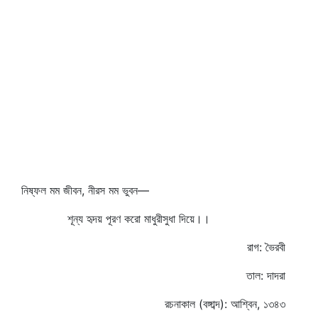
নিষ্ফল মম জীবন, নীরস মম ভুবন—
শূন্য হৃদয় পূরণ করো মাধুরীসুধা দিয়ে।।
রাগ: ভৈরবী
তাল: দাদরা
রচনাকাল (বঙ্গাব্দ): আশ্বিন, ১৩৪৩