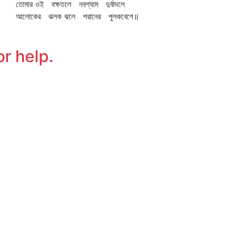
মার ওই বক্ষতলে নবশ্যাম দুর্বাদলে
োকের ঝলক ঝলে পরানের পুলকবেগে॥
or help.