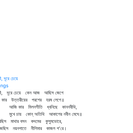
ী, দূরে চেয়ে
ngs
ণী, দূরে চেয়ে কেন আজ আছিস জেগে
ন কার উত্তরীয়ের পরশের হরষ লেগে॥
ি কার মিলনগীতি ধ্বনিছে কাননবীথি,
খে চায় কোন্‌ অতিথি আকাশের নবীন মেঘে॥
রেছিস মাথার বসন কদমের কুসুমডোরে,
জেছিস নয়নপাতে নীলিমার কাজল প'রে।