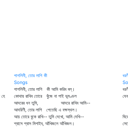
পাগলিনী, তোর লাগি কী
ধরণ
Songs
So
পাগলিনী, তোর লাগি কী আমি করিব বল্‌।
ধর
 হে
কোথায় রাখিব তোরে খুঁজে না পাই ভূমণ্ডল
যে
আদরের ধন তুমি, আদরে রাখিব আমি--
আজ
আদরিণী, তোর লাগি পেতেছি এ বক্ষস্থল।
মু
আয় তোরে বুকে রাখি-- তুমি দেখো, আমি দেখি--
ঘি
শ্বাসে শ্বাস মিশাইব, আঁখিজলে আঁখিজল।
সে