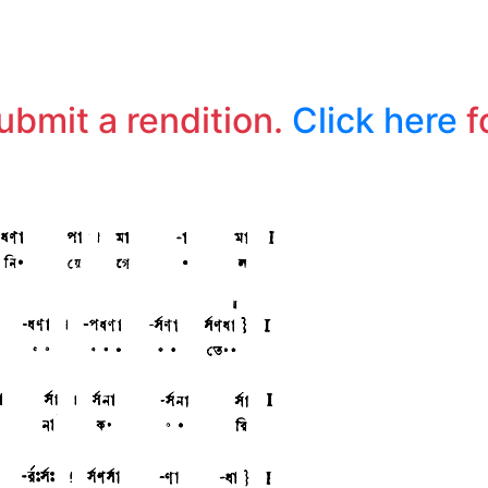
তো
আল
submit a rendition.
Click here
f