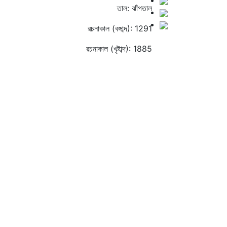
তাল: ঝাঁপতাল
রচনাকাল (বঙ্গাব্দ): 1291
রচনাকাল (খৃষ্টাব্দ): 1885