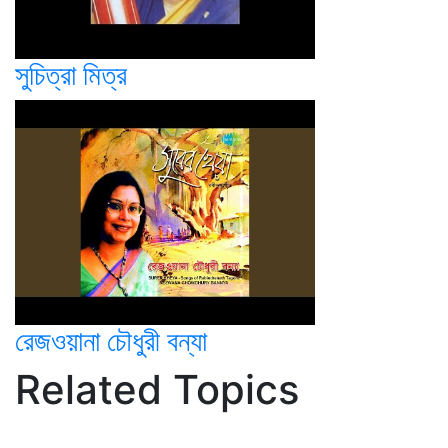
সুচিত্রা মিত্র
রেজওয়ানা চৌধুরী বন্যা
Related Topics