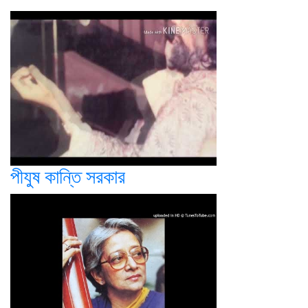
পীযুষ কান্তি সরকার