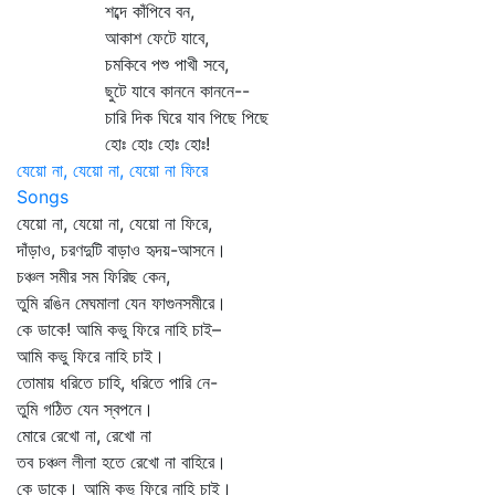
শব্দে কাঁপিবে বন,
আকাশ ফেটে যাবে,
চমকিবে পশু পাখী সবে,
ছুটে যাবে কাননে কাননে--
চারি দিক ঘিরে যাব পিছে পিছে
হোঃ হোঃ হোঃ হোঃ!
যেয়ো না, যেয়ো না, যেয়ো না ফিরে
Songs
যেয়ো না, যেয়ো না, যেয়ো না ফিরে,
দাঁড়াও, চরণদুটি বাড়াও হৃদয়-আসনে।
চঞ্চল সমীর সম ফিরিছ কেন,
তুমি রঙিন মেঘমালা যেন ফাগুনসমীরে।
কে ডাকে! আমি কভু ফিরে নাহি চাই–
আমি কভু ফিরে নাহি চাই।
তোমায় ধরিতে চাহি, ধরিতে পারি নে-
তুমি গঠিত যেন স্বপনে।
মোরে রেখো না, রেখো না
তব চঞ্চল লীলা হতে রেখো না বাহিরে।
কে ডাকে। আমি কভু ফিরে নাহি চাই।