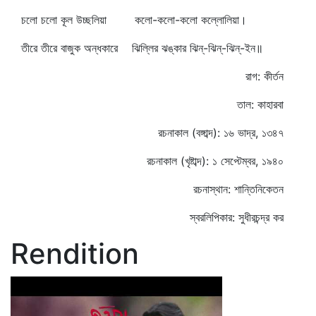
চলো চলো কূল উচ্ছলিয়া কলো-কলো-কলো কল্লোলিয়া।
তীরে তীরে বাজুক অন্ধকারে ঝিল্লির ঝঙ্কার ঝিন্‌-ঝিন্‌-ঝিন্‌-ইন॥
রাগ: কীর্তন
তাল: কাহারবা
রচনাকাল (বঙ্গাব্দ): ১৬ ভাদ্র, ১৩৪৭
রচনাকাল (খৃষ্টাব্দ): ১ সেপ্টেম্বর, ১৯৪০
রচনাস্থান: শান্তিনিকেতন
স্বরলিপিকার: সুধীরচন্দ্র কর
Rendition