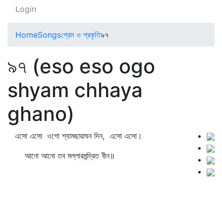
Login
Home
Songs
প্রেম ও প্রকৃতি
৯৭
৯৭ (eso eso ogo
shyam chhaya
ghano)
এসো এসো ওগো শ্যামছায়াঘন দিন, এসো এসো।
আনো আনো তব মল্লারমন্দ্রিত বীন॥