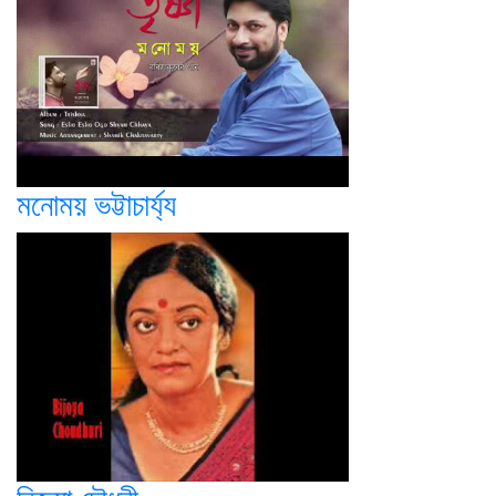
মনোময় ভট্টাচার্য্য