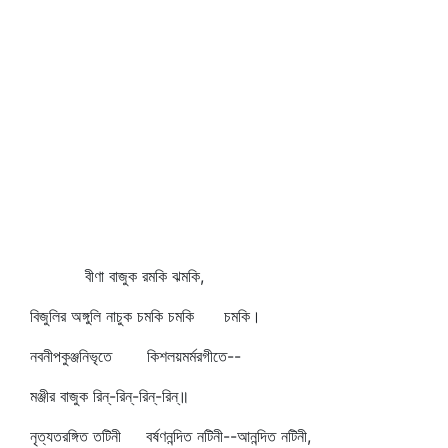
বীণা বাজুক রমকি ঝমকি,
বিজুলির অঙ্গুলি নাচুক চমকি চমকি চমকি।
নবনীপকুঞ্জনিভৃতে কিশলয়মর্মরগীতে--
মঞ্জীর বাজুক রিন্‌-রিন্‌-রিন্‌-রিন্‌॥
নৃত্যতরঙ্গিত তটিনী বর্ষণনন্দিত নটিনী--আনন্দিত নটিনী,