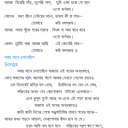
আমরা নিয়েছি দাঁড়, তুলেছি পাল, তুমি এখন ধরো গো হাল
ওগো কর্ণধার।
মোদের মরণ বাঁচন ঢেউয়ের নাচন, ভাবনা কী বা তার--
তোমারে করি নমস্কার।
আমরা সহায় খুঁজে পরের দ্বারে ফিরব না আর বারে বারে
ওগো কর্ণধার।
কেবল তুমিই আছ আমরা আছি এই জেনেছি সার--
তোমারে করি নমস্কার ॥
সবার সাথে চলতেছিল
Songs
সবার সাথে চলতেছিল অজানা এই পথের অন্ধকারে,
কোন্‌ সকালের হঠাৎ আলোয় পাশে আমার দেখতে পেলেম তারে॥
এক নিমেষেই রাত্রি হল ভোর, চিরদিনের ধন যেন সে মোর,
পরিচয়ের অন্ত যেন কোনোখানে নাইকো একেবারে--
চেনা কুসুম ফুটে আছে না-চেনা এই গহন বনের ধারে
অজানা এই পথের অন্ধকারে॥
জানি জানি দিনের শেষে সন্ধ্যাতিমির নামবে পথের মাঝে--
আবার কখন পড়বে আড়াল, দেখাশোনার বাঁধন রবে না যে।
তখন আমি পাব মনে মনে পরিচয়ের পরশ ক্ষণে ক্ষণে,