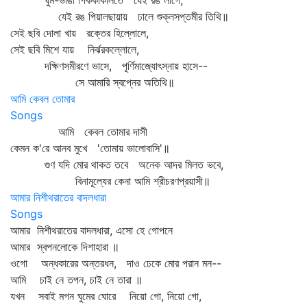
ঘুম-ভাঙা পিককাকলিতে যেই রঙ লাগে,
যেই রঙ পিয়ালছায়ায় ঢালে শুক্লসপ্তমীর তিথি॥
সেই ছবি দোলা খায় রক্তের হিল্লোলে,
সেই ছবি মিশে যায় নির্ঝরকল্লোলে,
দক্ষিণসমীরণে ভাসে, পূর্ণিমাজ্যোৎস্নায় হাসে--
সে আমারি স্বপ্নের অতিথি॥
আমি কেবল তোমার
Songs
আমি কেবল তোমার দাসী
কেমন ক'রে আনব মুখে 'তোমায় ভালোবাসি'॥
গুণ যদি মোর থাকত তবে অনেক আদর মিলত ভবে,
বিনামূল্যের কেনা আমি শ্রীচরণপ্রয়াসী॥
আমার নিশীথরাতের বাদলধারা
Songs
আমার নিশীথরাতের বাদলধারা, এসো হে গোপনে
আমার স্বপনলোকে দিশাহারা ॥
ওগো অন্ধকারের অন্তরধন, দাও ঢেকে মোর পরান মন--
আমি চাই নে তপন, চাই নে তারা ॥
যখন সবাই মগন ঘুমের ঘোরে নিয়ো গো, নিয়ো গো,