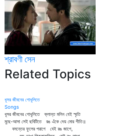
শ্রাবণী সেন
Related Topics
ধূসর জীবনের গোধূলিতে
Songs
ধূসর জীবনের গোধূলিতে ক্লান্ত মলিন যেই স্মৃতি
মুছে-আসা সেই ছবিটিতে রঙ এঁকে দেয় মোর গীতি॥
বসন্তের ফুলের পরাগে যেই রঙ জাগে,