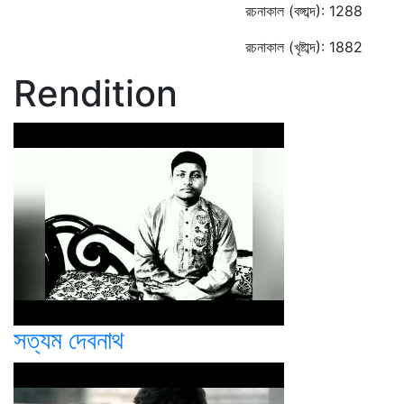
রচনাকাল (বঙ্গাব্দ): 1288
রচনাকাল (খৃষ্টাব্দ): 1882
Rendition
সত্যম দেবনাথ