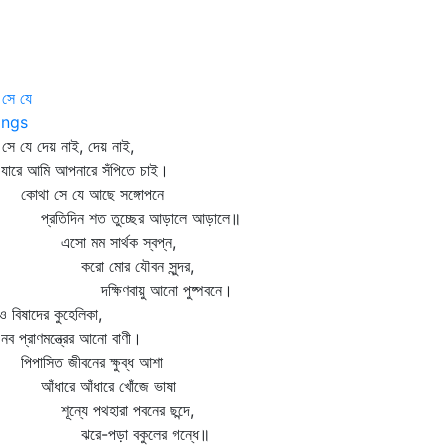
 সে যে
ngs
 সে যে দেয় নাই, দেয় নাই,
রে আমি আপনারে সঁপিতে চাই।
থা সে যে আছে সঙ্গোপনে
রতিদিন শত তুচ্ছের আড়ালে আড়ালে॥
ো মম সার্থক স্বপ্ন,
রো মোর যৌবন সুন্দর,
ক্ষিণবায়ু আনো পুষ্পবনে।
াও বিষাদের কুহেলিকা,
প্রাণমন্ত্রের আনো বাণী।
পাসিত জীবনের ক্ষুব্ধ আশা
ধারে আঁধারে খোঁজে ভাষা
ন্যে পথহারা পবনের ছন্দে,
রে-পড়া বকুলের গন্ধে॥