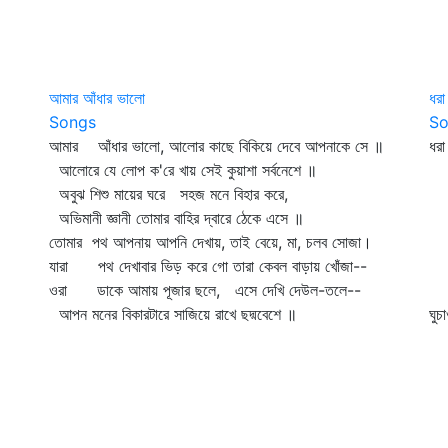
আমার আঁধার ভালো
ধরা
Songs
So
আমার আঁধার ভালো, আলোর কাছে বিকিয়ে দেবে আপনাকে সে ॥
ধরা
আলোরে যে লোপ ক'রে খায় সেই কুয়াশা সর্বনেশে ॥
যা
অবুঝ শিশু মায়ের ঘরে সহজ মনে বিহার করে,
কো
অভিমানী জ্ঞানী তোমার বাহির দ্বারে ঠেকে এসে ॥
প্
তোমার পথ আপনায় আপনি দেখায়, তাই বেয়ে, মা, চলব সোজা।
এস
যারা পথ দেখাবার ভিড় করে গো তারা কেবল বাড়ায় খোঁজা--
ক
ওরা ডাকে আমায় পূজার ছলে, এসে দেখি দেউল-তলে--
দ
আপন মনের বিকারটারে সাজিয়ে রাখে ছদ্মবেশে ॥
ঘুচ
নব 
পি
আঁ
শূ
ঝ