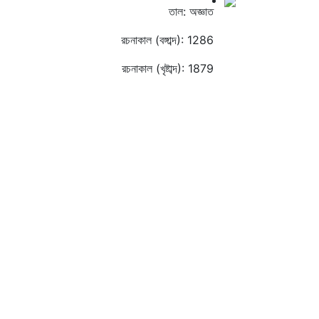
তাল: অজ্ঞাত
রচনাকাল (বঙ্গাব্দ): 1286
রচনাকাল (খৃষ্টাব্দ): 1879