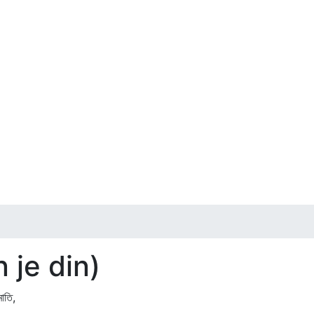
 je din)
াতি,