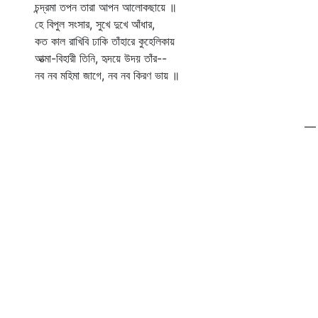
চন্দ্রমা তপন তারা আপন আলোকছায়ে ॥
তো
হে বিপুল সংসার, সুখে দুখে আঁধার,
এন
কত কাল রাখিবি ঢাকি তাঁহারে কুহেলিকায়
এন
আত্মা-বিহারী তিনি, হৃদয়ে উদয় তাঁর--
এন
নব নব মহিমা জাগে, নব নব কিরণ ভায় ॥
কা
যা
সম
— 
চি
সু
রা
ভি
দৈ
তো
পর
দা
দা
যে
মু