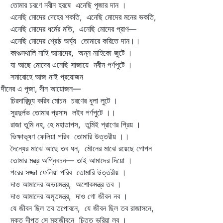
মার চরণে নবীন হরষে এনেছি পূজার দান ।
েছি মোদের দেহের শকতি, এনেছি মোদের মনের ভকতি,
েছি মোদের ধর্মের মতি, এনেছি মোদের প্রাণ—
েছি মোদের শ্রেষ্ঠ অর্ঘ্য তোমারে করিতে দান।।
ঞ্চনথালি নাহি আমাদের, অন্ন নাহিকো জুটে ।
 আছে মোদের এনেছি সাজায়ে নবীন পর্ণপুটে ।
ারোহে আজ নাই প্রয়োজন
দীনের এ পূজা, দীন আয়োজন—
রদারিদ্র্য করিব মোচন চরণের ধুলা লুটে ।
রদুর্লভ তোমার প্রসাদ লইব পর্ণপুটে ।।
জা তুমি নহ, হে মহাতাপস, তুমিই প্রাণের প্রিয় ।
ক্ষাভূষণ ফেলিয়া পরিব তোমারি উত্তরীয় ।।
ন্যের মাঝে আছে তব ধন, মৌনের মাঝে রয়েছে গোপন
মার মন্ত্র অগ্নিবচন— তাই আমাদের দিয়ো ।
ের সজ্জা ফেলিয়া পরিব তোমারি উত্তরীয় ।
ও আমাদের অভয়মন্ত্র, অশোকমন্ত্র তব ।
ও আমাদের অমৃতমন্ত্র, দাও গো জীবন নব ।
 জীবন ছিল তব তপোবনে, যে জীবন ছিল তব রাজাসনে,
ক্ত দীপ্ত সে মহাজীবনে চিত্ত ভরিয়া লব ।