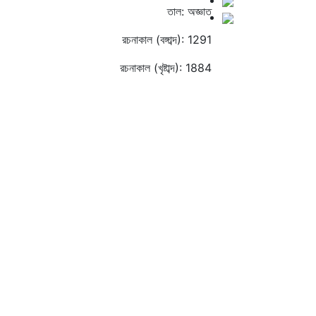
তাল: অজ্ঞাত
রচনাকাল (বঙ্গাব্দ): 1291
রচনাকাল (খৃষ্টাব্দ): 1884