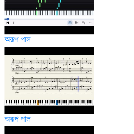
অরূপ পাল
অরূপ পাল