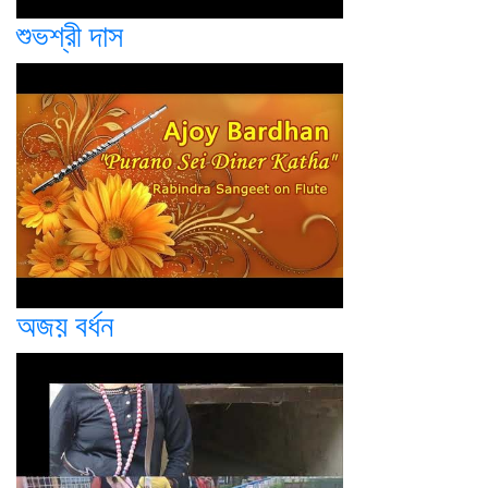
শুভশ্রী দাস
অজয় বর্ধন