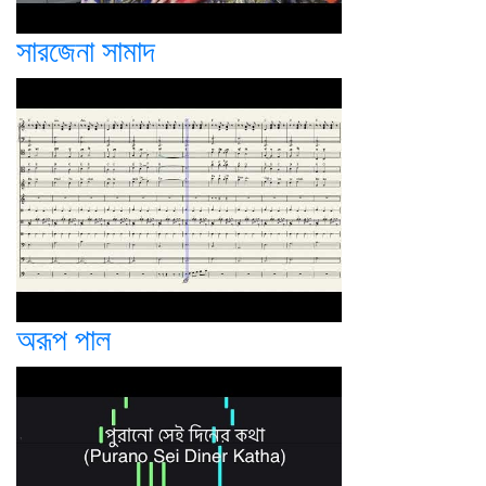
সারজেনা সামাদ
অরূপ পাল