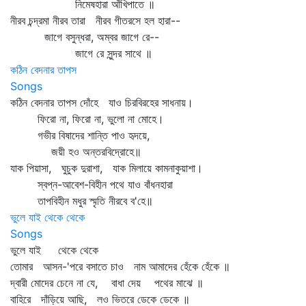
নিমেষহারা আঁখিপাতে ॥
নীরব চন্দ্রমা নীরব তারা নীরব গীতরসে হল হারা--
জাগে বসুন্ধরা, অম্বর জাগে রে--
জাগে রে সুন্দর সাথে ॥
কঠিন বেদনার তাপস
Songs
কঠিন বেদনার তাপস দোঁহে যাও চিরবিরহের সাধনায়।
ফিরো না, ফিরো না, ভুলো না মোহে।
গভীর বিষাদের শান্তি পাও হৃদয়ে,
জয়ী হও অন্তরবিদ্রোহে॥
যাক পিয়াসা, ঘুচুক দুরাশা, যাক মিলায়ে কামনাকুয়াশা।
স্বপ্ন-আবেশ-বিহীন পথে যাও বাঁধনহারা
তাপবিহীন মধুর স্মৃতি নীরবে ব'হে॥
ভুলে যাই থেকে থেকে
Songs
ভুলে যাই থেকে থেকে
তোমার আসন-'পরে বসাতে চাও নাম আমাদের হেঁকে হেঁকে ॥
দ্বারী মোদের চেনে না যে, বাধা দেয় পথের মাঝে ॥
বাহিরে দাঁড়িয়ে আছি, লও ভিতরে ডেকে ডেকে ॥