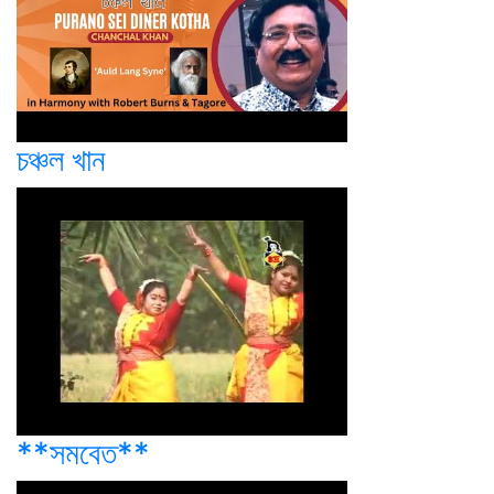
চঞ্চল খান
**সমবেত**