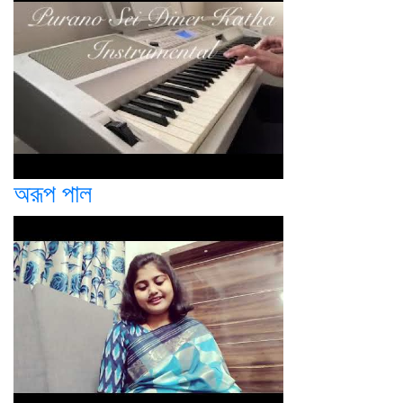
অরূপ পাল