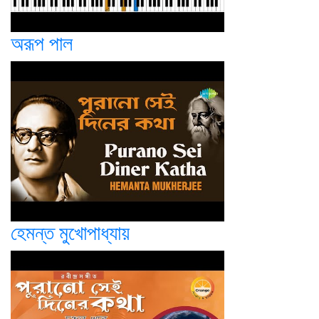
অরূপ পাল
হেমন্ত মুখোপাধ্যায়