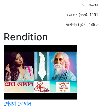
তাল: একতাল
রচনাকাল (বঙ্গাব্দ): 1291
রচনাকাল (খৃষ্টাব্দ): 1885
Rendition
শ্রেয়া ঘোষাল