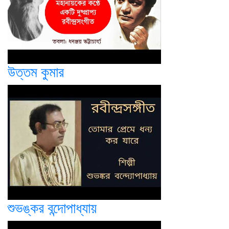
উত্তম কুমার
শুভঙ্কর বন্দোপাধ্যায়