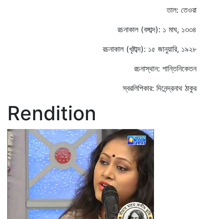
তাল: তেওরা
রচনাকাল (বঙ্গাব্দ): ১ মাঘ, ১৩৩৪
রচনাকাল (খৃষ্টাব্দ): ১৫ জানুয়ারি, ১৯২৮
রচনাস্থান: শান্তিনিকেতন
স্বরলিপিকার: দিনেন্দ্রনাথ ঠাকুর
Rendition