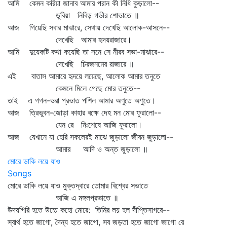
আমি কেমন করিয়া জানাব আমার পরান কী নিধি কুড়ালো--
ডুবিয়া নিবিড় গভীর শোভাতে ॥
আজ গিয়েছি সবার মাঝারে, সেথায় দেখেছি আলোক-আসনে--
দেখেছি আমার হৃদয়রাজারে।
আমি দুয়েকটি কথা কয়েছি তা সনে সে নীরব সভা-মাঝারে--
দেখেছি চিরজনমের রাজারে ॥
এই বাতাস আমারে হৃদয়ে লয়েছে, আলোক আমার তনুতে
কেমনে মিলে গেছে মোর তনুতে--
তাই এ গগন-ভরা প্রভাত পশিল আমার অণুতে অণুতে।
আজ ত্রিভুবন-জোড়া কাহার বক্ষে দেহ মন মোর ফুরালো--
যেন রে নিঃশেষে আজি ফুরালো।
আজ যেখানে যা হেরি সকলেরই মাঝে জুড়ালো জীবন জুড়ালো--
আমার আদি ও অন্ত জুড়ালো ॥
মোরে ডাকি লয়ে যাও
Songs
মোরে ডাকি লয়ে যাও মুক্তদ্বারে তোমার বিশ্বের সভাতে
আজি এ মঙ্গলপ্রভাতে ॥
উদয়গিরি হতে উচ্চে কহো মোরে: তিমির লয় হল দীপ্তিসাগরে--
স্বার্থ হতে জাগো, দৈন্য হতে জাগো, সব জড়তা হতে জাগো জাগো রে