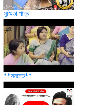
সুস্মিতা পাত্র
**সমবেত**