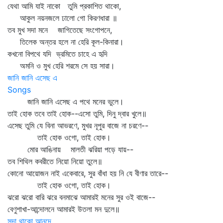
যেথা আমি যাই নাকো তুমি প্রকাশিত থাকো,
আকুল নয়নজলে ঢালো গো কিরণধারা ॥
তব মুখ সদা মনে জাগিতেছে সংগোপনে,
তিলেক অন্তর হলে না হেরি কূল-কিনারা।
কখনো বিপথে যদি ভ্রমিতে চাহে এ হৃদি
অমনি ও মুখ হেরি শরমে সে হয় সারা।
জানি জানি এসেছ এ
Songs
জানি জানি এসেছ এ পথে মনের ভুলে।
তাই হোক তবে তাই হোক--এসো তুমি, দিনু দ্বার খুলে॥
এসেছ তুমি যে বিনা আভরণে, মুখর নূপুর বাজে না চরণে--
তাই হোক ওগো, তাই হোক।
মোর আঙিনায় মালতী ঝরিয়া পড়ে যায়--
তব শিথিল কবরীতে নিয়ো নিয়ো তুলে॥
কোনো আয়োজন নাই একেবারে, সুর বাঁধা হয় নি যে বীণার তারে--
তাই হোক ওগো, তাই হোক।
ঝরো ঝরো বারি ঝরে বনমাঝে আমারই মনের সুর ওই বাজে--
বেণুশাখা-আন্দোলনে আমারই উতলা মন দুলে॥
সদা থাকো আনন্দে