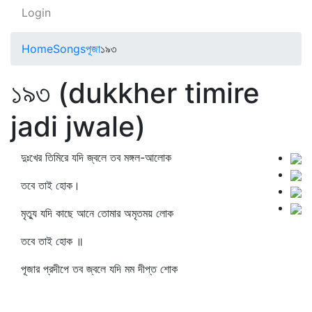
Login
Home
Songs
পূজা
১৯৩
১৯৩ (dukkher timire
jadi jwale)
দুঃখের তিমিরে যদি জ্বলে তব মঙ্গল-আলোক
তবে তাই হোক।
মৃত্যু যদি কাছে আনে তোমার অমৃতময় লোক
তবে তাই হোক ॥
পূজার প্রদীপে তব জ্বলে যদি মম দীপ্ত শোক