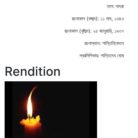
তাল: দাদরা
রচনাকাল (বঙ্গাব্দ): ১১ মাঘ, ১৩৪৩
রচনাকাল (খৃষ্টাব্দ): ২৫ জানুয়ারি, ১৯৩৭
রচনাস্থান: শান্তিনিকেতন
স্বরলিপিকার: শান্তিদেব ঘোষ
Rendition