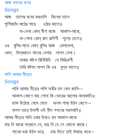
আজ তালের বনের
Songs
আজ তালের বনের করতালি কিসের তালে
পূর্ণিমাচাঁদ মাঠের পারে ওঠার কালে॥
না-দেখা কোন্‌ বীণা বাজে আকাশ-মাঝে,
না-শোনা কোন্‌ রাগ রাগিণী শূন্যে ঢালে॥
ওর খুশির সাথে কোন্‌ খুশির আজ মেলামেশা,
কোন্‌ বিশ্বমাতন গানের নেশায় লাগল নেশা।
তারায় কাঁপে রিনিঝিনি যে কিঙ্কিণী
তারি কাঁপন লাগল কি ওর মুগ্ধ ভালে॥
পাখি আমার নীড়ের
Songs
পাখি আমার নীড়ের পাখি অধীর হল কেন জানি--
আকাশ-কোণে যায় শোনা কি ভোরের আলোর কানাকানি॥
ডাক উঠেছে মেঘে মেঘে অলস পাখা উঠল জেগে--
লাগল তারে উদাসী ওই নীল গগনের পরশখানি॥
আমার নীড়ের পাখি এবার উধাও হল আকাশ-মাঝে
যায় নি কারো সন্ধানে সে, যায় নি যে সে কোনো কাজে।
গানের ভরা উঠল ভরে, চায় দিতে তাই উজাড় করে--