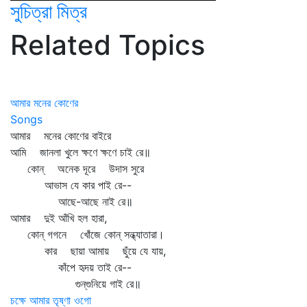
সুচিত্রা মিত্র
Related Topics
আমার মনের কোণের
Songs
আমার মনের কোণের বাইরে
আমি জানলা খুলে ক্ষণে ক্ষণে চাই রে॥
কোন্‌ অনেক দূরে উদাস সুরে
আভাস যে কার পাই রে--
আছে-আছে নাই রে॥
আমার দুই আঁখি হল হারা,
কোন্‌ গগনে খোঁজে কোন্‌ সন্ধ্যাতারা।
কার ছায়া আমায় ছুঁয়ে যে যায়,
কাঁপে হৃদয় তাই রে--
গুন্‌গুনিয়ে গাই রে॥
চক্ষে আমার তৃষ্ণা ওগো