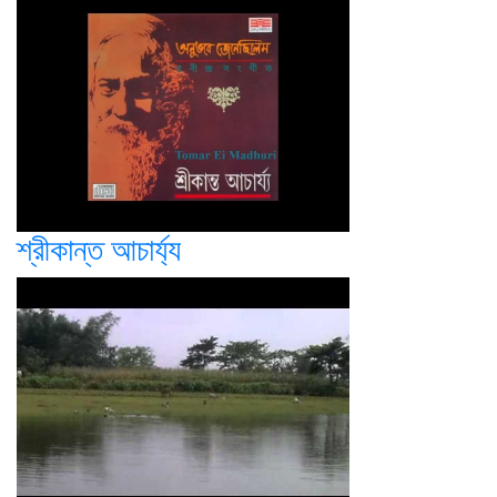
শ্রীকান্ত আচার্য্য