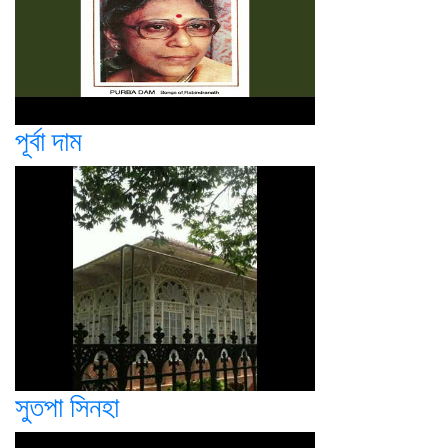
পূর্বা দাম
সুতপা সিনহা