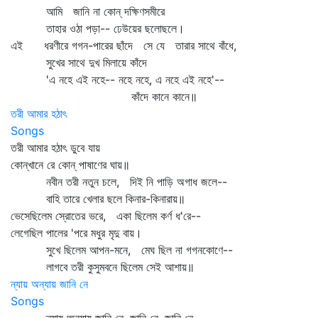
আমি জানি না কোন্‌ দক্ষিণসমীরে
তাহার ওঠা পড়া-- ঢেউয়ের ছলোছলে।
এই ধরণীরে গগন-পারের ছাঁদে সে যে তারার সাথে বাঁধে,
সুখের সাথে দুখ মিলায়ে কাঁদে
'এ নহে এই নহে-- নহে নহে, এ নহে এই নহে'--
কাঁদে কানে কানে॥
তরী আমার হঠাৎ
Songs
তরী আমার হঠাৎ ডুবে যায়
কোন্‌খানে রে কোন্‌ পাষাণের ঘায়॥
নবীন তরী নতুন চলে, দিই নি পাড়ি অগাধ জলে--
বাহি তারে খেলার ছলে কিনার-কিনারায়॥
ভেসেছিলেম স্রোতের ভরে, একা ছিলেম কর্ণ ধ'রে--
লেগেছিল পালের 'পরে মধুর মৃদু বায়।
সুখে ছিলেম আপন-মনে, মেঘ ছিল না গগনকোণে--
লাগবে তরী কুসুমবনে ছিলেম সেই আশায়॥
ন্যায় অন্যায় জানি নে
Songs