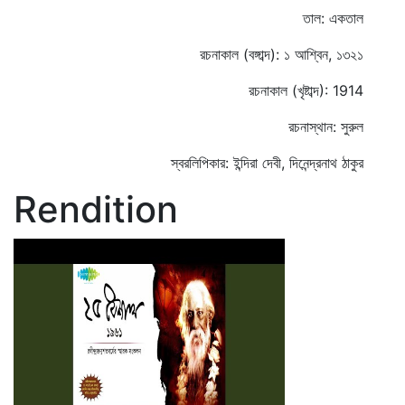
তাল: একতাল
রচনাকাল (বঙ্গাব্দ): ১ আশ্বিন, ১৩২১
রচনাকাল (খৃষ্টাব্দ): 1914
রচনাস্থান: সুরুল
স্বরলিপিকার: ইন্দিরা দেবী, দিনেন্দ্রনাথ ঠাকুর
Rendition