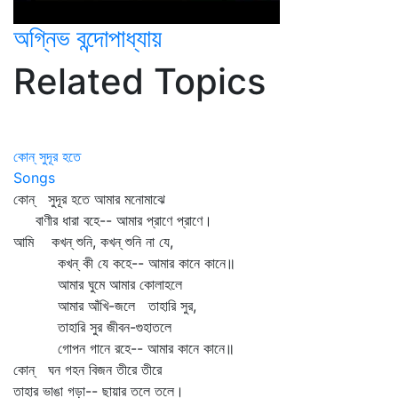
অগ্নিভ বন্দোপাধ্যায়
Related Topics
কোন্ সুদূর হতে
Songs
কোন্‌ সুদূর হতে আমার মনোমাঝে
বাণীর ধারা বহে-- আমার প্রাণে প্রাণে।
আমি কখন্‌ শুনি, কখন্‌ শুনি না যে,
কখন্‌ কী যে কহে-- আমার কানে কানে॥
আমার ঘুমে আমার কোলাহলে
আমার আঁখি-জলে তাহারি সুর,
তাহারি সুর জীবন-গুহাতলে
গোপন গানে রহে-- আমার কানে কানে॥
কোন্‌ ঘন গহন বিজন তীরে তীরে
তাহার ভাঙা গড়া-- ছায়ার তলে তলে।