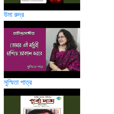
উমা রুদ্র
সুস্মিতা পাত্র