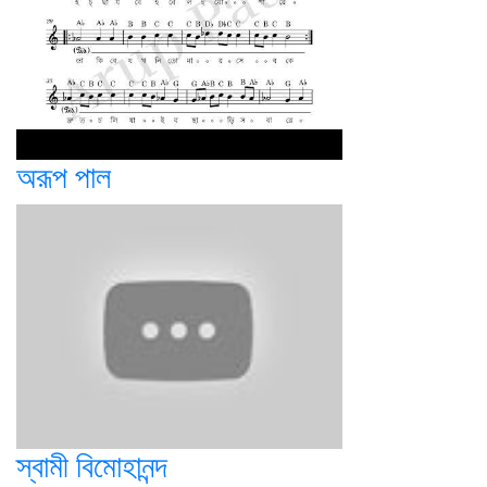
অরূপ পাল
স্বামী বিমোহানন্দ