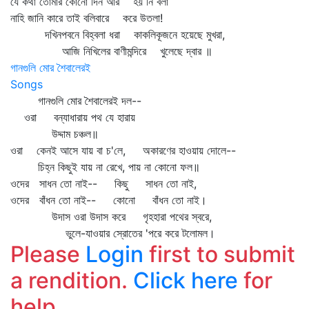
যে কথা তোমার কোনো দিন আর হয় নি বলা
নাহি জানি কারে তাই বলিবারে করে উতলা!
দখিনপবনে বিহ্বলা ধরা কাকলিকূজনে হয়েছে মুখরা,
আজি নিখিলের বাণীমন্দিরে খুলেছে দ্বার ॥
গানগুলি মোর শৈবালেরই
Songs
গানগুলি মোর শৈবালেরই দল--
ওরা বন্যাধারায় পথ যে হারায়
উদ্দাম চঞ্চল॥
ওরা কেনই আসে যায় বা চ'লে, অকারণের হাওয়ায় দোলে--
চিহ্ন কিছুই যায় না রেখে, পায় না কোনো ফল॥
ওদের সাধন তো নাই-- কিছু সাধন তো নাই,
ওদের বাঁধন তো নাই-- কোনো বাঁধন তো নাই।
উদাস ওরা উদাস করে গৃহহারা পথের স্বরে,
ভুলে-যাওয়ার স্রোতের 'পরে করে টলোমল।
Please
Login
first to submit
a rendition.
Click here
for
help.