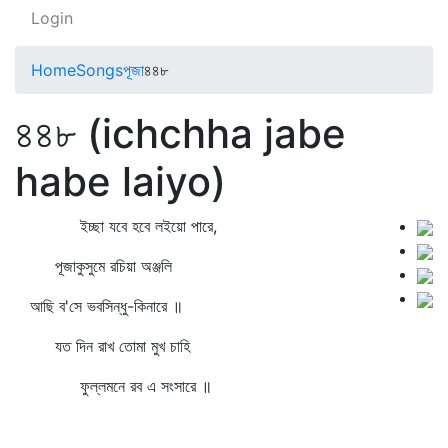
Login
Home
Songs
পূজা
৪৪৮
৪৪৮ (ichchha jabe
habe laiyo)
ইচ্ছা যবে হবে লইয়ো পারে,
পূজাকুসুমে রচিয়া অঞ্জলি
আছি ব'সে ভবসিন্ধু-কিনারে ॥
যত দিন রাখ তোমা মুখ চাহি
ফুল্লমনে রব এ সংসারে ॥