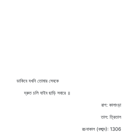
ডাকিবে যখনি তোমার সেবকে
দ্রুত চলি যাইব ছাড়ি সবারে ॥
রাগ: কালাংড়া
তাল: ত্রিতাল
রচনাকাল (বঙ্গাব্দ): 1306