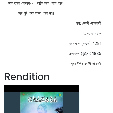
ডাক্‌ তারে একবার-- কঠিন নহে প্রাণ তার!--
আর বুঝি তার সাড়া পাবে না॥
রাগ: ভৈরবী-রামকেলী
তাল: ঝাঁপতাল
রচনাকাল (বঙ্গাব্দ): 1291
রচনাকাল (খৃষ্টাব্দ): 1885
স্বরলিপিকার: ইন্দিরা দেবী
Rendition