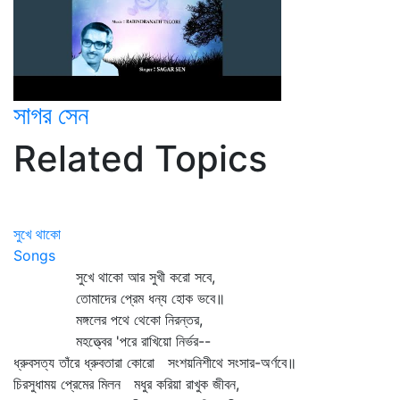
সাগর সেন
Related Topics
সুখে থাকো
Songs
সুখে থাকো আর সুখী করো সবে,
তোমাদের প্রেম ধন্য হোক ভবে॥
মঙ্গলের পথে থেকো নিরন্তর,
মহত্ত্বের 'পরে রাখিয়ো নির্ভর--
ধ্রুবসত্য তাঁরে ধ্রুবতারা কোরো সংশয়নিশীথে সংসার-অর্ণবে॥
চিরসুধাময় প্রেমের মিলন মধুর করিয়া রাখুক জীবন,