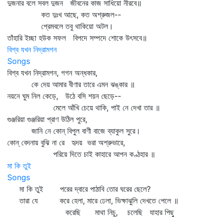
দুজনার বলে সবল দুজন জীবনের কাজ সাধিয়ো নীরবে॥
কত দুঃখ আছে, কত অশ্রুজল--
প্রেমবলে তবু থাকিয়ো অটল।
তাঁহারি ইচ্ছা হউক সফল বিপদে সম্পদে শোকে উৎসবে॥
বিশ্ব যখন নিদ্রামগন
Songs
বিশ্ব যখন নিদ্রামগন, গগন অন্ধকার,
কে দেয় আমার বীণার তারে এমন ঝঙ্কার ॥
নয়নে ঘুম নিল কেড়ে, উঠে বসি শয়ন ছেড়ে--
মেলে আঁখি চেয়ে থাকি, পাই নে দেখা তার ॥
গুঞ্জরিয়া গুঞ্জরিয়া প্রাণ উঠিল পুরে,
জানি নে কোন্‌ বিপুল বাণী বাজে ব্যাকুল সুরে।
কোন্‌ বেদনায় বুঝি না রে হৃদয় ভরা অশ্রুভারে,
পরিয়ে দিতে চাই কাহারে আপন কণ্ঠহার ॥
মা কি তুই
Songs
মা কি তুই পরের দ্বারে পাঠাবি তোর ঘরের ছেলে?
তারা যে করে হেলা, মারে ঢেলা, ভিক্ষাঝুলি দেখতে পেলে ॥
করেছি মাথা নিচু, চলেছি যাহার পিছু