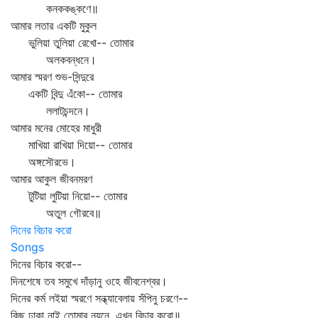
কনককঙ্কণে॥
আমার লতার একটি মুকুল
ভুলিয়া তুলিয়া রেখো-- তোমার
অলকবন্ধনে।
আমার স্মরণ শুভ-সিন্দুরে
একটি বিন্দু এঁকো-- তোমার
ললাটচন্দনে।
আমার মনের মোহের মাধুরী
মাখিয়া রাখিয়া দিয়ো-- তোমার
অঙ্গসৌরভে।
আমার আকুল জীবনমরণ
টুটিয়া লুটিয়া নিয়ো-- তোমার
অতুল গৌরবে॥
দিনের বিচার করো
Songs
দিনের বিচার করো--
দিনশেষে তব সমুখে দাঁড়ানু ওহে জীবনেশ্বর।
দিনের কর্ম লইয়া স্মরণে সন্ধ্যাবেলায় সঁপিনু চরণে--
কিছু ঢাকা নাই তোমার নয়নে, এখন বিচার করো॥