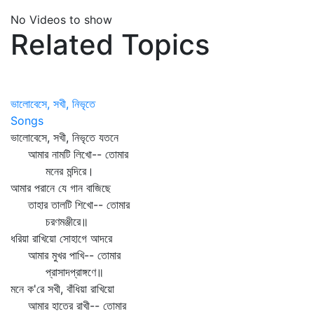
No Videos to show
Related Topics
ভালোবেসে, সখী, নিভৃতে
Songs
ভালোবেসে, সখী, নিভৃতে যতনে
আমার নামটি লিখো-- তোমার
মনের মন্দিরে।
আমার পরানে যে গান বাজিছে
তাহার তালটি শিখো-- তোমার
চরণমঞ্জীরে॥
ধরিয়া রাখিয়ো সোহাগে আদরে
আমার মুখর পাখি-- তোমার
প্রাসাদপ্রাঙ্গণে॥
মনে ক'রে সখী, বাঁধিয়া রাখিয়ো
আমার হাতের রাখী-- তোমার