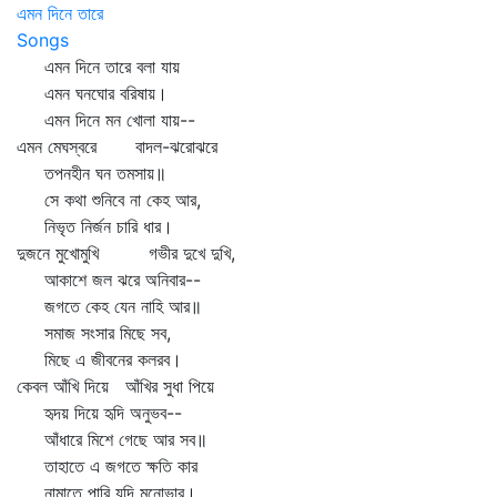
এমন দিনে তারে
Songs
এমন দিনে তারে বলা যায়
এমন ঘনঘোর বরিষায়।
এমন দিনে মন খোলা যায়--
এমন মেঘস্বরে বাদল-ঝরোঝরে
তপনহীন ঘন তমসায়॥
সে কথা শুনিবে না কেহ আর,
নিভৃত নির্জন চারি ধার।
দুজনে মুখোমুখি গভীর দুখে দুখি,
আকাশে জল ঝরে অনিবার--
জগতে কেহ যেন নাহি আর॥
সমাজ সংসার মিছে সব,
মিছে এ জীবনের কলরব।
কেবল আঁখি দিয়ে আঁখির সুধা পিয়ে
হৃদয় দিয়ে হৃদি অনুভব--
আঁধারে মিশে গেছে আর সব॥
তাহাতে এ জগতে ক্ষতি কার
নামাতে পারি যদি মনোভার।