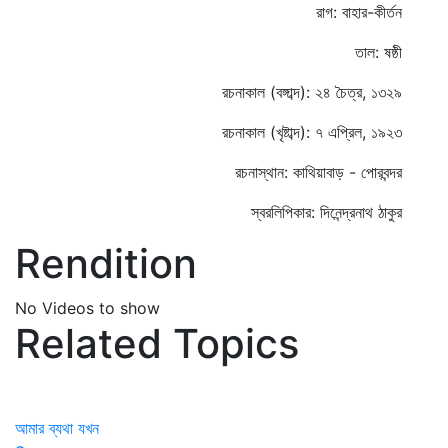
রাগ: বাহার-কীর্তন
তাল: ষষ্ঠী
রচনাকাল (বঙ্গাব্দ): ২৪ চৈত্র, ১৩২৯
রচনাকাল (খৃষ্টাব্দ): ৭ এপ্রিল, ১৯২৩
রচনাস্থান: কাথিয়াবাড় - পোরবন্দর
স্বরলিপিকার: দিনেন্দ্রনাথ ঠাকুর
Rendition
No Videos to show
Related Topics
আমার ব্যথা যখন