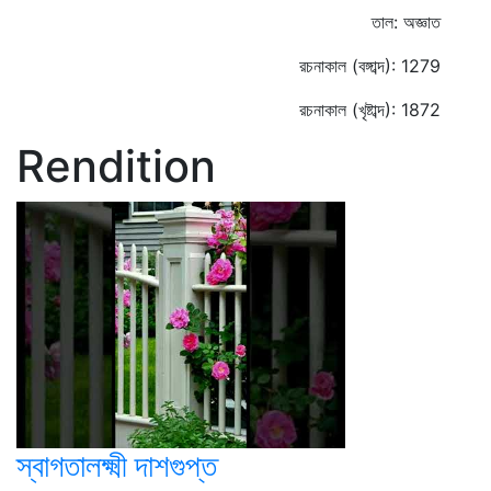
তাল: অজ্ঞাত
রচনাকাল (বঙ্গাব্দ): 1279
রচনাকাল (খৃষ্টাব্দ): 1872
Rendition
স্বাগতালক্ষ্মী দাশগুপ্ত