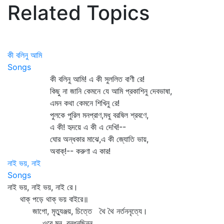
Related Topics
কী বলিনু আমি
Songs
কী বলিনু আমি! এ কী সুললিত বাণী রে!
কিছু না জানি কেমনে যে আমি প্রকাশিনু দেবভাষা,
এমন কথা কেমনে শিখিনু রে!
পুলকে পুরিল মনপ্রাণ,মধু বরষিল শ্রবণে,
এ কী! হৃদয়ে এ কী এ দেখি!--
ঘোর অন্ধকার মাঝে,এ কী জ্যোতি ভায়,
অবাক্‌!-- করুণা এ কার!
নাই ভয়, নাই
Songs
নাই ভয়, নাই ভয়, নাই রে।
থাক্‌ পড়ে থাক্‌ ভয় বাইরে॥
জাগো, মৃত্যুঞ্জয়, চিত্তে থৈ থৈ নর্তননৃত্যে।
ওরে মন, বন্ধনছিন্ন