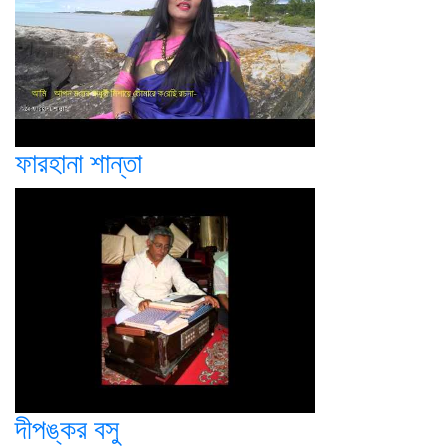
ফারহানা শান্তা
দীপঙ্কর বসু