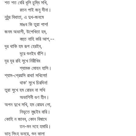
শত শত বেরি ধূলি চুম্বি সখি,
রতন পাই জনু দীনা।
নুঠুর বিধাতা, এ দুখ-জনমে
মাঙব কি তুয়া পাশ!
জনম অভাগী, উপেখিতা হম,
বহুত নাহি করি আশ,--
দূর থাকি হম রূপ হেরইব,
দূরে শুনইব বাঁশি।
দূর দূর রহি সুখে নিরীখিব
শ্যামক মোহন হাসি।
শ্যাম-প্রেয়সি রাধা! সখিলো!
থাক' সুখে চিরদিন!
তুয়া সুখে হম রোয়ব না সখি
অভাগিনী গুণ হীন।
অপন দুখে সখি, হম রোয়ব লো,
নিভৃতে মুছইব বারি।
কোহি ন জানব, কোন বিষাদে
তন-মন দহে হমারি।
ভানু সিংহ ভনয়ে, শুন কালা