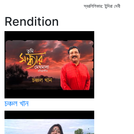
স্বরলিপিকার: ইন্দিরা দেবী
Rendition
চঞ্চল খান