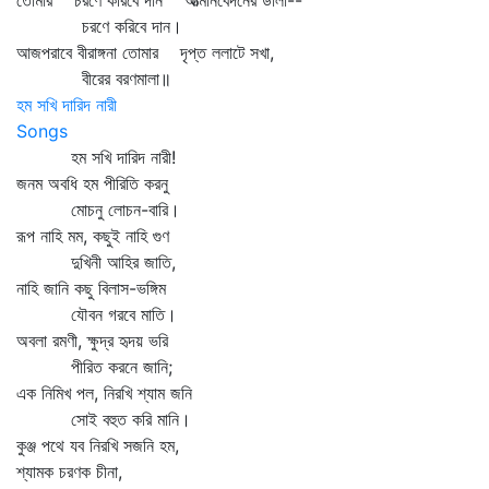
তোমার চরণে করিবে দান আত্মনিবেদনের ডালা--
চরণে করিবে দান।
আজপরাবে বীরাঙ্গনা তোমার দৃপ্ত ললাটে সখা,
বীরের বরণমালা॥
হম সখি দারিদ নারী
Songs
হম সখি দারিদ নারী!
জনম অবধি হম পীরিতি করনু
মোচনু লোচন-বারি।
রূপ নাহি মম, কছুই নাহি গুণ
দুখিনী আহির জাতি,
নাহি জানি কছু বিলাস-ভঙ্গিম
যৌবন গরবে মাতি।
অবলা রমণী, ক্ষুদ্র হৃদয় ভরি
পীরিত করনে জানি;
এক নিমিখ পল, নিরখি শ্যাম জনি
সোই বহুত করি মানি।
কুঞ্জ পথে যব নিরখি সজনি হম,
শ্যামক চরণক চীনা,