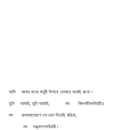
আমি আমার মনের মাধুরী মিশায়ে তোমারে করেছি রচনা--
তুমি আমারি, তুমি আমারি, মম বিজনজীবনবিহারী॥
মম হৃদয়রক্তরাগে তব চরণ দিয়েছি রাঙিয়া,
মম সন্ধ্যাগগনবিহারী।