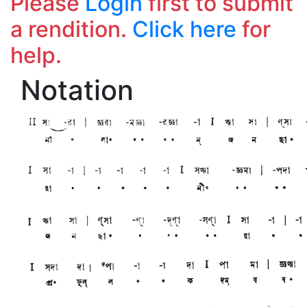
Please
Login
first to submit
a rendition.
Click here
for
help.
Notation