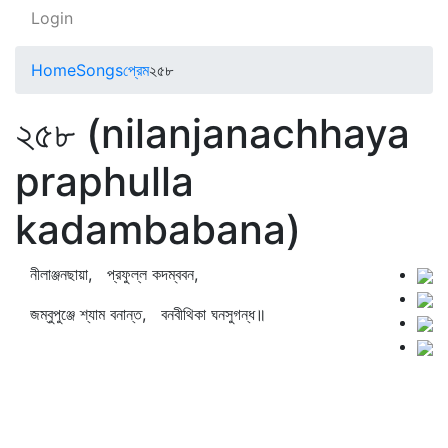
Login
Home
Songs
প্রেম
২৫৮
২৫৮ (nilanjanachhaya
praphulla
kadambabana)
নীলাঞ্জনছায়া, প্রফুল্ল কদম্ববন,
জম্বুপুঞ্জে শ্যাম বনান্ত, বনবীথিকা ঘনসুগন্ধ॥