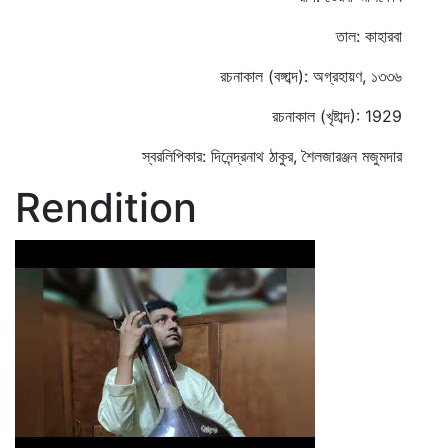
তাল: কাহারবা
রচনাকাল (বঙ্গাব্দ): অগ্রহায়ণ, ১৩৩৬
রচনাকাল (খৃষ্টাব্দ): 1929
স্বরলিপিকার: দিনেন্দ্রনাথ ঠাকুর, শৈলজারঞ্জন মজুমদার
Rendition