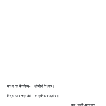
মন্থর নব নীলনীরদ- পরিকীর্ণ দিগন্ত।
চিত্ত মোর পন্থহারা কান্তবিরহকান্তারে॥
রাগ: ভৈরবী-মালকোষ