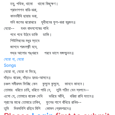
তবু, পথিক, থামো থামো কিছুক্ষণ।
শ্রাবণগগন বারি-ঝরা,
কাননবীথি ছায়ায় ভরা,
শুনি জলের ঝরোঝরে যূথীবনের ফুল-ঝরা ক্রন্দন॥
যেয়ো-- যখন বাদলশেষের পাখি
পথে পথে উঠবে ডাকি ডাকি।
শিউলিবনের মধুর স্তবে
জাগবে শরৎলক্ষ্ণী যবে,
শুভ্র আলোর শঙ্খরবে পরবে ভালে মঙ্গলচন্দন॥
যেয়ো না, যেয়ো
Songs
যেয়ো না, যেয়ো না ফিরে,
দাঁড়াও বারেক, দাঁড়াও হৃদয়-আসনে॥
চঞ্চল সমীরসম ফিরিছ কেন কুসুমে কুসুমে, কাননে কাননে।
তোমায় ধরিতে চাহি, ধরিতে পারি নে, তুমি গঠিত যেন স্বপনে--
এসো হে, তোমারে বারেক দেখি ভরিয়ে আঁখি, ধরিয়া রাখি যতনে॥
প্রাণের মাঝে তোমারে ঢাকিব, ফুলের পাশে বাঁধিয়ে রাখিব--
তুমি দিবসনিশি রহিবে মিশি কোমল প্রেমশয়নে॥