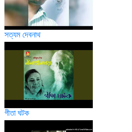
সত্যম দেবনাথ
গীতা ঘটক