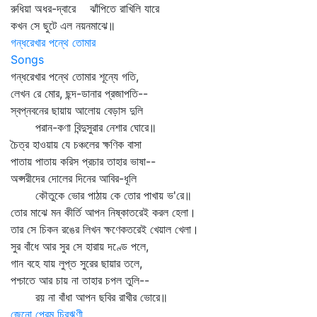
রুধিয়া অধর-দ্বারে ঝাঁপিতে রাখিলি যারে
কখন সে ছুটে এল নয়নমাঝে॥
গন্ধরেখার পন্থে তোমার
Songs
গন্ধরেখার পন্থে তোমার শূন্যে গতি,
লেখন রে মোর, ছন্দ-ডানার প্রজাপতি--
স্বপ্নবনের ছায়ায় আলোয় বেড়াস দুলি
পরান-কণা বিন্দুসুরার নেশার ঘোরে॥
চৈত্র হাওয়ায় যে চঞ্চলের ক্ষণিক বাসা
পাতায় পাতায় করিস প্রচার তাহার ভাষা--
অপ্সরীদের দোলের দিনের আবির-ধূলি
কৌতুকে ভোর পাঠায় কে তোর পাখায় ভ'রে॥
তোর মাঝে মন কীর্তি আপন নিষ্কাতরেই করল হেলা।
তার সে চিকন রঙের লিখন ক্ষণেকতরেই খেয়াল খেলা।
সুর বাঁধে আর সুর সে হারায় দণ্ডে পলে,
গান বহে যায় লুপ্ত সুরের ছায়ার তলে,
পশ্চাতে আর চায় না তাহার চপল তুলি--
রয় না বাঁধা আপন ছবির রাখীর ভোরে॥
জেনো প্রেম চিরঋণী