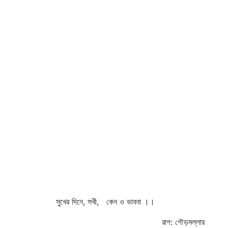
সুখের দিনে, সখী, কেন ও ভাবনা ।।
রাগ: গৌড়মল্লার