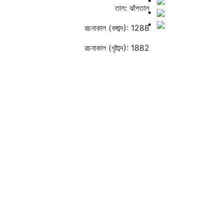
তাল: ঝাঁপতাল
রচনাকাল (বঙ্গাব্দ): 1288
রচনাকাল (খৃষ্টাব্দ): 1882