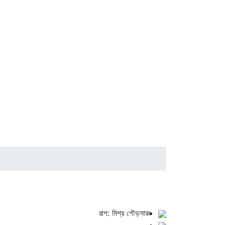
রাগ: মিশ্র গৌড়সারং