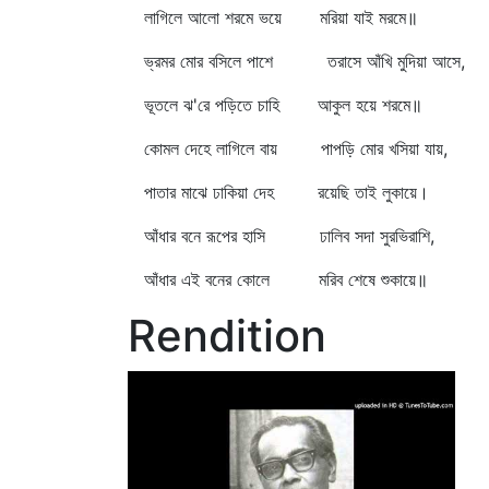
লাগিলে আলো শরমে ভয়ে মরিয়া যাই মরমে॥
ভ্রমর মোর বসিলে পাশে তরাসে আঁখি মুদিয়া আসে,
ভূতলে ঝ'রে পড়িতে চাহি আকুল হয়ে শরমে॥
কোমল দেহে লাগিলে বায় পাপড়ি মোর খসিয়া যায়,
পাতার মাঝে ঢাকিয়া দেহ রয়েছি তাই লুকায়ে।
আঁধার বনে রূপের হাসি ঢালিব সদা সুরভিরাশি,
আঁধার এই বনের কোলে মরিব শেষে শুকায়ে॥
Rendition