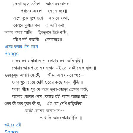
কোথা হতে সমীরণ আনে নব জাগরণ,
পরানের আবরণ মোচন করে॥
লাগে বুকে সুখে দুখে কত যে ব্যথা,
কেমনে বুঝায়ে কব না জানি কথা।
আমার বাসনা আজি ত্রিভুবনে উঠে বাজি,
কাঁপে নদী বনরাজি বেদনাভরে॥
ওদের কথায় ধাঁদা লাগে
Songs
ওদের কথায় ধাঁদা লাগে, তোমার কথা আমি বুঝি।
তোমার আকাশ তোমার বাতাস এই তো সবই সোজাসুজি ॥
হৃদয়কুসুম আপনি ফোটে, জীবন আমার ভরে ওঠে--
দুয়ার খুলে চেয়ে দেখি হাতের কাছে সকল পুঁজি ॥
সকাল সাঁজে সুর যে বাজে ভুবন-জোড়া তোমার নাটে,
আলোর জোয়ার বেয়ে তোমার তরী আসে আমার ঘাটে।
শুনব কী আর বুঝব কী বা, এই তো দেখি রাত্রিদিবা
ঘরেই তোমার আনাগোনা--
পথে কি আর তোমায় খুঁজি ॥
ওই রে তরী
Songs