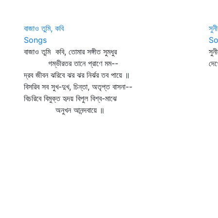
বাজাও তুমি, কবি
সুন
Songs
So
বাজাও তুমি কবি, তোমার সঙ্গীত সুমধুর
সুন
গম্ভীরতর তানে প্রাণে মম--
দেখ
দ্রব জীবন ঝরিবে ঝর ঝর নির্ঝর তব পায়ে ॥
এ 
বিসরিব সব সুখ-দুখ, চিন্তা, অতৃপ্ত বাসনা--
আছ
বিচরিবে বিমুক্ত হৃদয় বিপুল বিশ্ব-মাঝে
এ 
অনুখন আনন্দবায়ে ॥
গা
সে
স্
মধ
কু
ঝ
শর
স্
চক
ইম