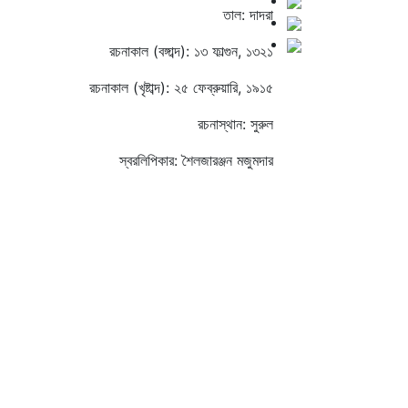
তাল: দাদরা
রচনাকাল (বঙ্গাব্দ): ১৩ ফাল্গুন, ১৩২১
রচনাকাল (খৃষ্টাব্দ): ২৫ ফেব্রুয়ারি, ১৯১৫
রচনাস্থান: সুরুল
স্বরলিপিকার: শৈলজারঞ্জন মজুমদার