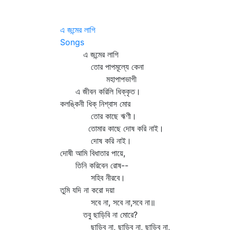
এ জন্মের লাগি
Songs
এ জন্মের লাগি
তোর পাপমূল্যে কেনা
মহাপাপভাগী
এ জীবন করিলি ধিক্‌কৃত।
কলঙ্কিনী ধিক্‌ নিশ্বাস মোর
তোর কাছে ঋণী।
তোমার কাছে দোষ করি নাই।
দোষ করি নাই।
দোষী আমি বিধাতার পায়ে,
তিনি করিবেন রোষ--
সহিব নীরবে।
তুমি যদি না করো দয়া
সবে না, সবে না,সবে না॥
তবু ছাড়িবি না মোরে?
ছাড়িব না, ছাড়িব না, ছাড়িব না,