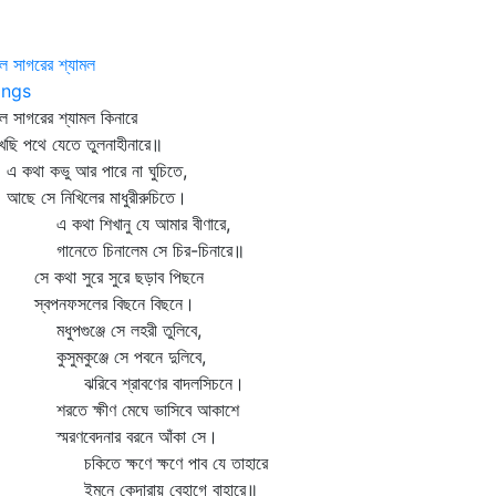
ীল সাগরের শ্যামল
ngs
ীল সাগরের শ্যামল কিনারে
েছি পথে যেতে তুলনাহীনারে॥
কথা কভু আর পারে না ঘুচিতে,
ে সে নিখিলের মাধুরীরুচিতে।
কথা শিখানু যে আমার বীণারে,
নেতে চিনালেম সে চির-চিনারে॥
 কথা সুরে সুরে ছড়াব পিছনে
বপনফসলের বিছনে বিছনে।
ুপগুঞ্জে সে লহরী তুলিবে,
সুমকুঞ্জে সে পবনে দুলিবে,
রিবে শ্রাবণের বাদলসিচনে।
তে ক্ষীণ মেঘে ভাসিবে আকাশে
মরণবেদনার বরনে আঁকা সে।
িতে ক্ষণে ক্ষণে পাব যে তাহারে
নে কেদারায় বেহাগে বাহারে॥