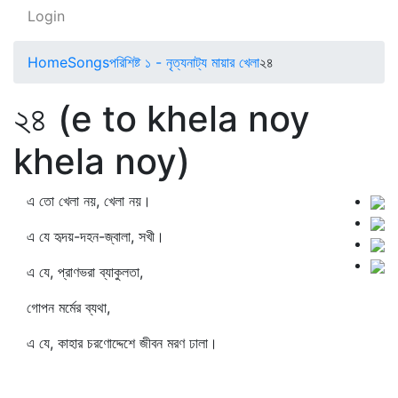
Login
Home
Songs
পরিশিষ্ট ১ - নৃত্যনাট্য মায়ার খেলা
২৪
২৪ (e to khela noy
khela noy)
এ তো খেলা নয়, খেলা নয়।
এ যে হৃদয়-দহন-জ্বালা, সখী।
এ যে, প্রাণভরা ব্যাকুলতা,
গোপন মর্মের ব্যথা,
এ যে, কাহার চরণোদ্দেশে জীবন মরণ ঢালা।