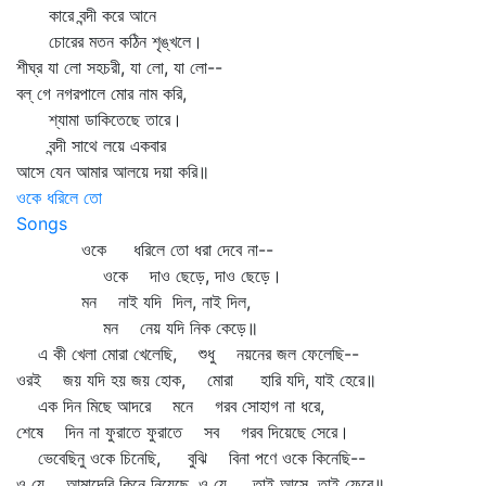
কারে বন্দী করে আনে
চোরের মতন কঠিন শৃঙ্খলে।
শীঘ্র যা লো সহচরী, যা লো, যা লো--
বল্‌ গে নগরপালে মোর নাম করি,
শ্যামা ডাকিতেছে তারে।
বন্দী সাথে লয়ে একবার
আসে যেন আমার আলয়ে দয়া করি॥
ওকে ধরিলে তো
Songs
ওকে ধরিলে তো ধরা দেবে না--
ওকে দাও ছেড়ে, দাও ছেড়ে।
মন নাই যদি দিল, নাই দিল,
মন নেয় যদি নিক কেড়ে॥
এ কী খেলা মোরা খেলেছি, শুধু নয়নের জল ফেলেছি--
ওরই জয় যদি হয় জয় হোক, মোরা হারি যদি, যাই হেরে॥
এক দিন মিছে আদরে মনে গরব সোহাগ না ধরে,
শেষে দিন না ফুরাতে ফুরাতে সব গরব দিয়েছে সেরে।
ভেবেছিনু ওকে চিনেছি, বুঝি বিনা পণে ওকে কিনেছি--
ও যে আমাদেরি কিনে নিয়েছে, ও যে, তাই আসে, তাই ফেরে॥