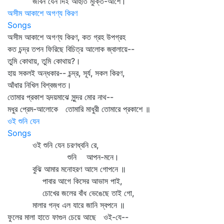
জীবন যেন দিই আহুতি মুক্তি-আশে।
অসীম আকাশে অগণ্য কিরণ
Songs
অসীম আকাশে অগণ্য কিরণ, কত গ্রহ উপগ্রহ
কত চন্দ্র তপন ফিরিছে বিচিত্র আলোক জ্বালায়ে--
তুমি কোথায়, তুমি কোথায়?।
হায় সকলই অন্ধকার-- চন্দ্র, সূর্য, সকল কিরণ,
আঁধার নিখিল বিশ্বজগত।
তোমার প্রকাশ হৃদয়মাঝে সুন্দর মোর নাথ--
মধুর প্রেম-আলোকে তোমারি মাধুরী তোমারে প্রকাশে ॥
ওই শুনি যেন
Songs
ওই শুনি যেন চরণধ্বনি রে,
শুনি আপন-মনে।
বুঝি আমার মনোহরণ আসে গোপনে ॥
পাবার আগে কিসের আভাস পাই,
চোখের জলের বাঁধ ভেঙেছে তাই গো,
মালার গন্ধ এল যারে জানি স্বপনে ॥
ফুলের মালা হাতে ফাগুন চেয়ে আছে ওই-যে--