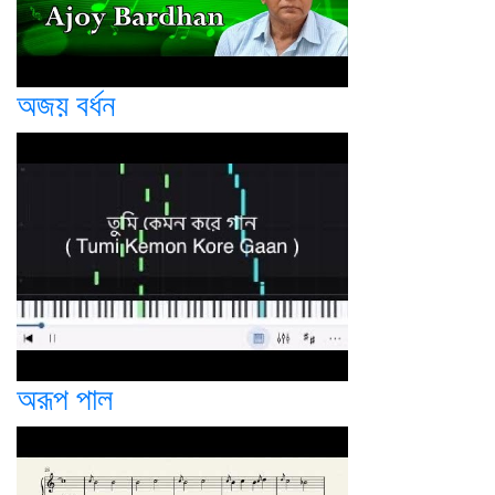
অজয় বর্ধন
অরূপ পাল