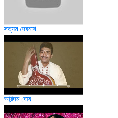
সত্যম দেবনাথ
অরিন্দম ঘোষ