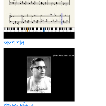
অরূপ পাল
পঙ্কজ মল্লিক