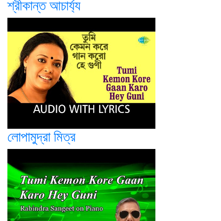
শ্রীকান্ত আচার্য্য
লোপামুদ্রা মিত্র