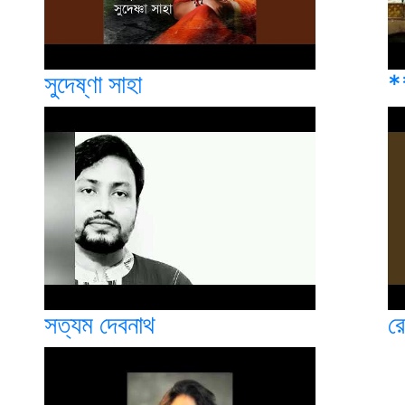
সুদেষ্ণা সাহা
*
সত্যম দেবনাথ
রে