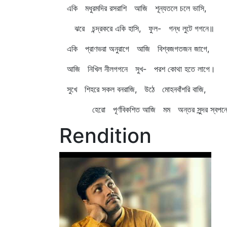
একি মধুরমদির রসরাশি আজি শূন্যতলে চলে ভাসি,
ঝরে চন্দ্রকরে একি হাসি, ফুল- গন্ধ লুটে গগনে॥
একি প্রাণভরা অনুরাগে আজি বিশ্বজগতজন জাগে,
আজি নিখিল নীলগগনে সুখ- পরশ কোথা হতে লাগে।
সুখে শিহরে সকল বনরাজি, উঠে মোহনবাঁশরি বাজি,
হেরো পূর্ণবিকশিত আজি মম অন্তর সুন্দর স্বপন
Rendition