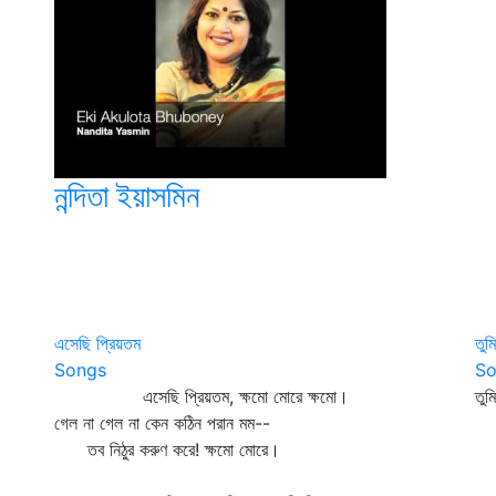
নন্দিতা ইয়াসমিন
এসেছি প্রিয়তম
তুম
Songs
So
এসেছি প্রিয়তম, ক্ষমো মোরে ক্ষমো।
তু
গেল না গেল না কেন কঠিন পরান মম--
অব
তব নিঠুর করুণ করে! ক্ষমো মোরে।
স
স