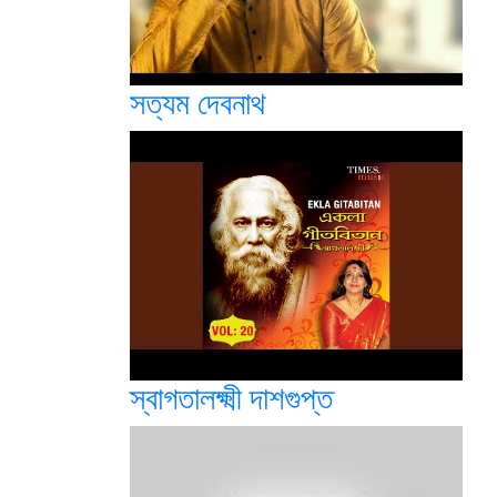
সত্যম দেবনাথ
স্বাগতালক্ষ্মী দাশগুপ্ত