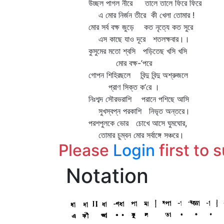
উচ্ছল পাগল নীরে তালে তালে ফিরে ফিরে
এ মোর নির্জন তীরে কী খেলা তোমার !
মোর সর্ব বক্ষ জুড়ে কত নৃত্যে কত সুরে
এস কাছে যাও দূরে শতলক্ষবার।।
কুসুমের মতো শ্বসি পড়িতেছ খসি খসি
মোর বক্ষ-’পরে
গোপন শিহিরছলে বিন্দু বিন্দু অশ্রুজলে
প্রাণ সিক্ত ক’রে ।
নিঃশব্দ সৌরভরাশি পরানে পশিছে আসি
সুখস্বপ্ন পরকাশি নিভৃত অন্তরে।
পরশপুলকে ভোর চোখে আসে ঘুমঘোর,
তোমার চুম্বন মোর সর্বাঙ্গে সঞ্চরে।
Please
Login
first to 
Notation