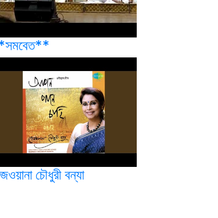
*সমবেত**
জওয়ানা চৌধুরী বন্যা