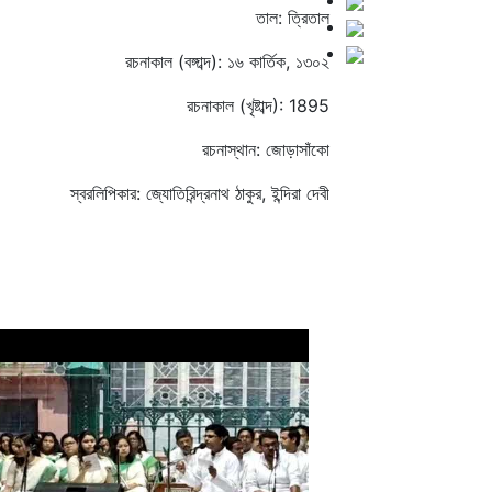
তাল: ত্রিতাল
রচনাকাল (বঙ্গাব্দ): ১৬ কার্তিক, ১৩০২
রচনাকাল (খৃষ্টাব্দ): 1895
রচনাস্থান: জোড়াসাঁকো
স্বরলিপিকার: জ্যোতিরিন্দ্রনাথ ঠাকুর, ইন্দিরা দেবী