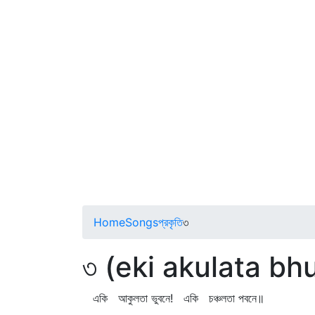
Home
Songs
প্রকৃতি
৩
৩ (eki akulata b
একি আকুলতা ভুবনে! একি চঞ্চলতা পবনে॥