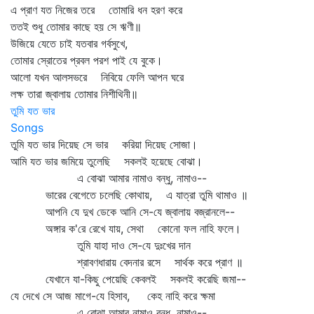
এ প্রাণ যত নিজের তরে তোমারি ধন হরণ করে
ততই শুধু তোমার কাছে হয় সে ঋণী॥
উজিয়ে যেতে চাই যতবার গর্বসুখে,
তোমার স্রোতের প্রবল পরশ পাই যে বুকে।
আলো যখন আলসভরে নিবিয়ে ফেলি আপন ঘরে
লক্ষ তারা জ্বালায় তোমার নিশীথিনী॥
তুমি যত ভার
Songs
তুমি যত ভার দিয়েছ সে ভার করিয়া দিয়েছ সোজা।
আমি যত ভার জমিয়ে তুলেছি সকলই হয়েছে বোঝা।
এ বোঝা আমার নামাও বন্ধু, নামাও--
ভারের বেগেতে চলেছি কোথায়, এ যাত্রা তুমি থামাও ॥
আপনি যে দুখ ডেকে আনি সে-যে জ্বালায় বজ্রানলে--
অঙ্গার ক'রে রেখে যায়, সেথা কোনো ফল নাহি ফলে।
তুমি যাহা দাও সে-যে দুঃখের দান
শ্রাবণধারায় বেদনার রসে সার্থক করে প্রাণ ॥
যেখানে যা-কিছু পেয়েছি কেবলই সকলই করেছি জমা--
যে দেখে সে আজ মাগে-যে হিসাব, কেহ নাহি করে ক্ষমা
এ বোঝা আমার নামাও বন্ধু, নামাও--