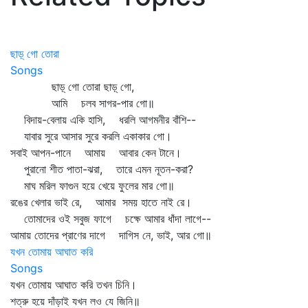
ছাড়্ গো তোরা
Songs
ছাড়্‌ গো তোরা ছাড়্‌ গো,
আমি চলব সাগর-পার গো॥
বিদায়-বেলায় একি হাসি, ধরলি আগমনীর বাঁশি--
যাবার সুরে আসার সুরে করলি একাকার গো।
সবাই আপন-পানে আমায় আবার কেন টানে।
পুরানো শীত পাতা-ঝরা, তারে এমন নূতন-করা?
মাঘ মরিল ফাগুন হয়ে খেয়ে ফুলের মার গো॥
রঙের খেলার ভাই রে, আমার সময় হাতে নাই রে।
তোমাদের ওই সবুজ ফাগে চক্ষে আমার ধাঁদা লাগে--
আমায় তোদের প্রাণের দাগে দাগিস নে, ভাই, আর গো॥
যখন তোমায় আঘাত করি
Songs
যখন তোমায় আঘাত করি তখন চিনি।
শত্রু হয়ে দাঁড়াই যখন লও যে জিনি॥