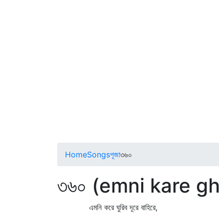
Home
Songs
পূজা
৩৬০
৩৬০ (emni kare gh
এমনি করে ঘুরিব দূরে বাহিরে,