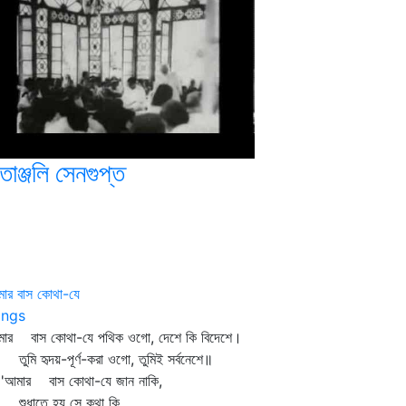
তাঞ্জলি সেনগুপ্ত
ার বাস কোথা-যে
ngs
মার বাস কোথা-যে পথিক ওগো, দেশে কি বিদেশে।
মি হৃদয়-পূর্ণ-করা ওগো, তুমিই সর্বনেশে॥
মার বাস কোথা-যে জান নাকি,
ধাতে হয় সে কথা কি,