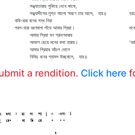
সন্ধ্যাতারায় লুকিয়ে দেখে কাকে,
ও 
সন্ধ্যাদীপের লুপ্ত আলো স্মরণে তার আসে, হায়॥
হয়ত
বারি-ঝরা বনের গন্ধ নিয়া
মো
পরশ-হারা বরণমালা গাঁথে আমার প্রিয়া।
মনে
আমার প্রিয়া ঘন শ্রাবণধারায়
বল
আকাশ ছেয়ে মনের কথা হারায়।
'আম
আমার প্রিয়ার আঁচল দোলে
ও 
নিবিড় বনের শ্যামল উচ্ছ্বাসে, হায়॥
হয়
ম
submit a rendition.
Click here
f