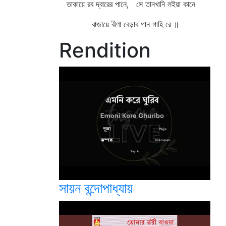
তাকায়ে রব দ্বারের পানে, সে তানখানি লইয়া কানে
বাজায়ে বীণা বেড়াব গান গাহি রে ॥
Rendition
সায়ন বন্দোপাধ্যায়