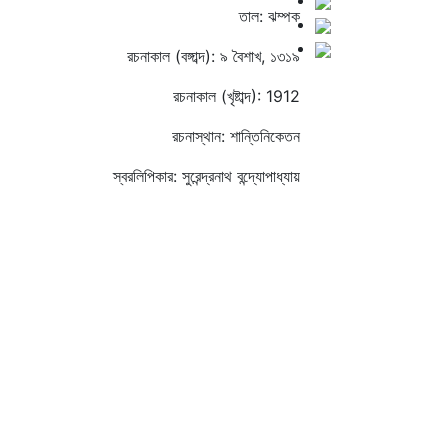
তাল: ঝম্পক
রচনাকাল (বঙ্গাব্দ): ৯ বৈশাখ, ১৩১৯
রচনাকাল (খৃষ্টাব্দ): 1912
রচনাস্থান: শান্তিনিকেতন
স্বরলিপিকার: সুরেন্দ্রনাথ বন্দ্যোপাধ্যায়