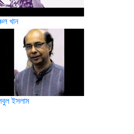
্চল খান
ুলবুল ইসলাম