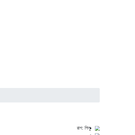
রাগ: পিলু