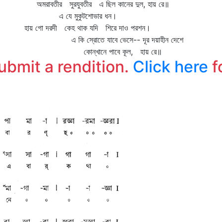
অমরাবতীর সুরযুবতীর এ ছিল কানের দুল, হায় রে॥
"
এ যে মুকুটশোভার ধন।
ব
হায় গো দরদী কেহ থাক যদি শিরে দাও পরশন।
ভ
এ কি স্রোতে যাবে ভেসে-- দূর দয়াহীন দেশে
কোন্‌খানে পাবে কূল, হায় রে॥
submit a rendition.
Click here
f