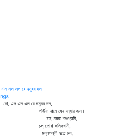
 এল এল এল রে দস্যুর দল
ngs
, এল এল এল রে দস্যুর দল,
র্জিয়া নামে যেন বন্যার জল।
ল্‌ তোরা পঞ্চগ্রামী,
ল্‌ তোরা কলিঙ্গধামী,
ল্লপল্লী হতে চল,