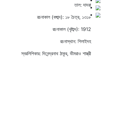
তাল: দাদরা
রচনাকাল (বঙ্গাব্দ): ১৮ চৈত্র, ১৩১৮
রচনাকাল (খৃষ্টাব্দ): 1912
রচনাস্থান: শিলাইদহ
স্বরলিপিকার: দিনেন্দ্রনাথ ঠাকুর, ভীমরাও শাস্ত্রী