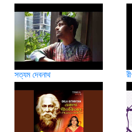
সত্যম দেবনাথ
রী