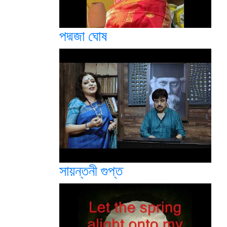
পদ্মজা ঘোষ
সায়ন্তনী গুপ্ত