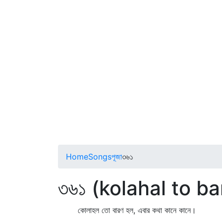
Home
Songs
পূজা
৩৬১
৩৬১ (kolahal to ba
কোলাহল তো বারণ হল, এবার কথা কানে কানে।