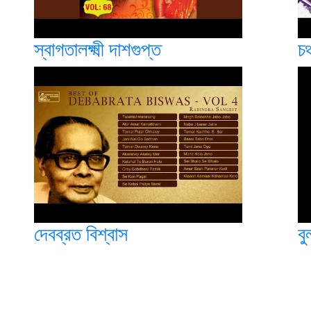
স্বাগতালক্ষ্মী দাশগুপ্ত
চঞ
দেবব্রত বিশ্বাস
ব