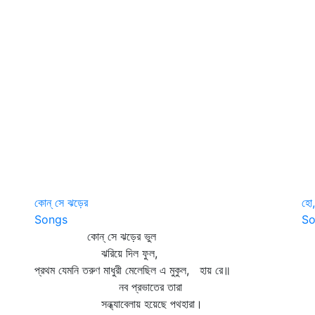
কোন্ সে ঝড়ের
হো,
Songs
So
কোন্‌ সে ঝড়ের ভুল
হো
ঝরিয়ে দিল ফুল,
গ
প্রথম যেমনি তরুণ মাধুরী মেলেছিল এ মুকুল, হায় রে॥
চ
নব প্রভাতের তারা
চ
সন্ধ্যাবেলায় হয়েছে পথহারা।
ম