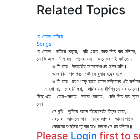
Related Topics
যে কেবল পালিয়ে
Songs
যে কেবল পালিয়ে বেড়ায়, দৃষ্টি এড়ায়, ডাক দিয়ে যায় ইঙ্গিতে,
সে কি আজ দিল ধরা গন্ধে-ভরা বসন্তের এই সঙ্গীতে॥
ও কি তার উত্তরীয় অশোকশাখায় উঠল দুলি।
আজ কি পলাশবনে ওই সে বুলায় রঙের তুলি।
ও কি তার চরণ পড়ে তালে তালে মল্লিকার ওই ভঙ্গীত
না গো না, দেয় নি ধরা, হাসির ভরা দীর্ঘশ্বাসে যায় ভেসে।
মিছে এই হেলা-দোলায় মনকে ভোলায়, ঢেউ দিয়ে যায় স্বপ্
সে।
সে বুঝি লুকিয়ে আসে বিচ্ছেদেরই রিক্ত রাতে,
নয়নের আড়ালে তার নিত্য-জাগার আসন পাতে--
ধেয়ানের বর্ণছটায় ব্যথার রঙে মনকে সে রয় রঙ্গিতে॥
Please
Login
first to 