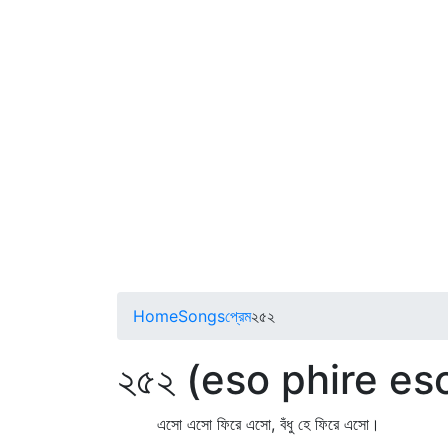
Home
Songs
প্রেম
২৫২
২৫২ (eso phire es
এসো এসো ফিরে এসো, বঁধু হে ফিরে এসো।