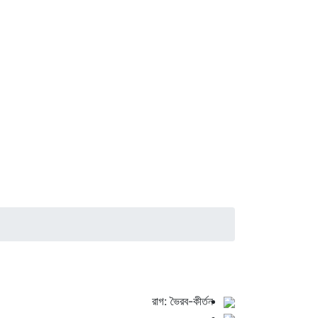
রাগ: ভৈরব-কীর্তন