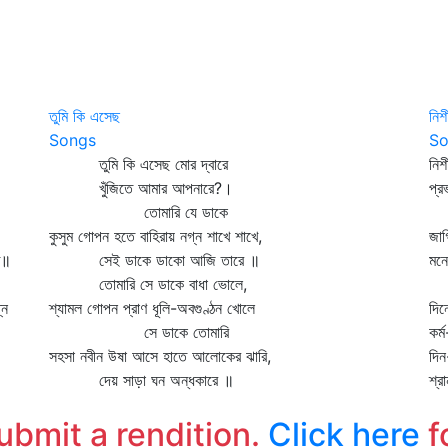
তুমি কি এসেছ
নিশ
Songs
So
তুমি কি এসেছ মোর দ্বারে
নিশ
খুঁজিতে আমার আপনারে?।
প্র
তোমারি যে ডাকে
ও
কুসুম গোপন হতে বাহিরায় নগ্ন শাখে শাখে,
জাগ
ে॥
সেই ডাকে ডাকো আজি তারে ॥
মনে
তোমারি সে ডাকে বাধা ভোলে,
ও
নে
শ্যামল গোপন প্রাণ ধূলি-অবগুণ্ঠন খোলে
দিন
সে ডাকে তোমারি
কর্
সহসা নবীন উষা আসে হাতে আলোকের ঝারি,
দিন
দেয় সাড়া ঘন অন্ধকারে ॥
শ্র
ও
submit a rendition.
Click here
f