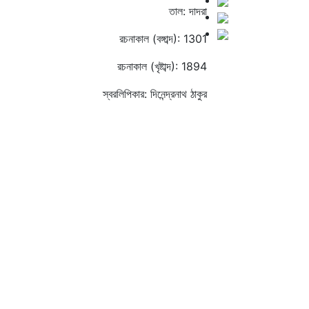
তাল: দাদরা
রচনাকাল (বঙ্গাব্দ): 1301
রচনাকাল (খৃষ্টাব্দ): 1894
স্বরলিপিকার: দিনেন্দ্রনাথ ঠাকুর