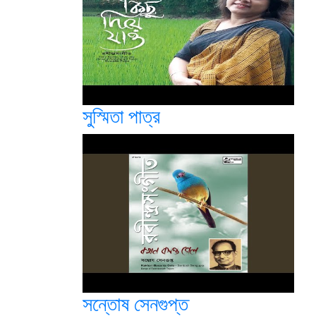
সুস্মিতা পাত্র
সন্তোষ সেনগুপ্ত