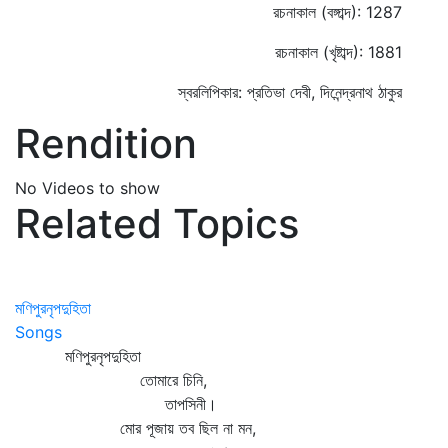
রচনাকাল (বঙ্গাব্দ): 1287
রচনাকাল (খৃষ্টাব্দ): 1881
স্বরলিপিকার: প্রতিভা দেবী, দিনেন্দ্রনাথ ঠাকুর
Rendition
No Videos to show
Related Topics
মণিপুরনৃপদুহিতা
Songs
মণিপুরনৃপদুহিতা
তোমারে চিনি,
তাপসিনী।
মোর পূজায় তব ছিল না মন,