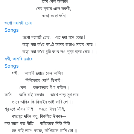
তবে কেন অকারণ
মোর দ্বারে এলে তরুণী,
কহো কহো শুনি॥
ওগো দয়াময়ী চোর
Songs
ওগো দয়াময়ী চোর, এত দয়া মনে তোর !
বড়ো দয়া ক’রে কণ্ঠে আমার জড়াও মায়ার ডোর ।
বড়ো দয়া ক’রে চুরি ক’রে লও শূন্য হৃদয় মোর ।।
সখী, আমারি দুয়ারে
Songs
সখী, আমারি দুয়ারে কেন আসিল
নিশিভোরে যোগী ভিখারি।
কেন করুণস্বরে বীণা বাজিল॥
আমি আসি যাই যতবার চোখে পড়ে মুখ তার,
তারে ডাকিব কি ফিরাইব তাই ভাবি লো ॥
শ্রাবণে আঁধার দিশি শরতে বিমল নিশি,
বসন্তে দখিন বায়ু, বিকশিত উপবন--
কত ভাবে কত গীতি গাহিতেছে নিতি নিতি
মন নাহি লাগে কাজে, আঁখিজলে ভাসি লো ॥