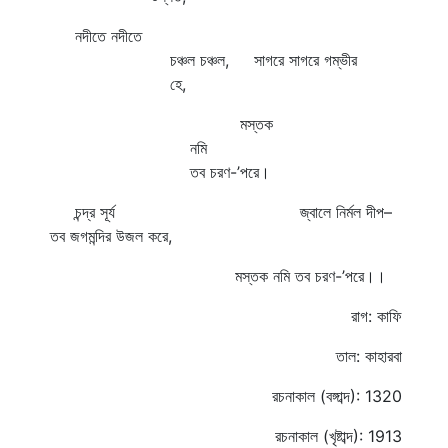
নদীতে নদীতে
চঞ্চল চঞ্চল, সাগরে সাগরে গম্ভীর
হে,
মস্তক
নমি
তব চরণ-’পরে।
চন্দ্র সূর্য জ্বালে নির্মল দীপ–
তব জগমন্দির উজল করে,
মস্তক নমি তব চরণ-’পরে।।
রাগ: কাফি
তাল: কাহারবা
রচনাকাল (বঙ্গাব্দ): 1320
রচনাকাল (খৃষ্টাব্দ): 1913