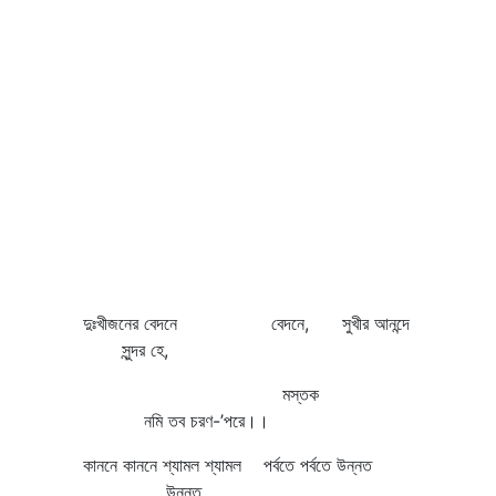
দুঃখীজনের বেদনে বেদনে, সুখীর আনন্দে
সুন্দর হে,
মস্তক
নমি তব চরণ-’পরে।।
কাননে কাননে শ্যামল শ্যামল পর্বতে পর্বতে উন্নত
উন্নত,