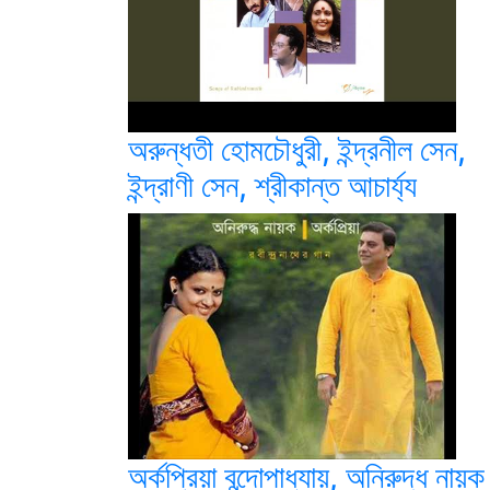
অরুন্ধতী হোমচৌধুরী, ইন্দ্রনীল সেন,
ইন্দ্রাণী সেন, শ্রীকান্ত আচার্য্য
অর্কপ্রিয়া বন্দোপাধ্যায়, অনিরুদ্ধ নায়ক