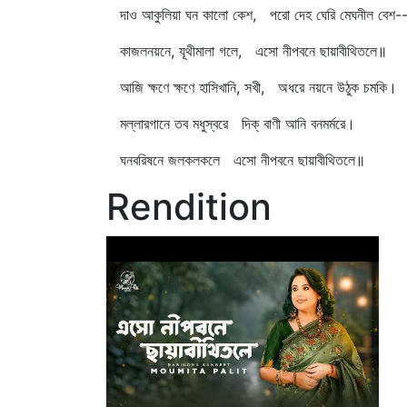
দাও আকুলিয়া ঘন কালো কেশ, পরো দেহ ঘেরি মেঘনীল বেশ-
কাজলনয়নে, যূথীমালা গলে, এসো নীপবনে ছায়াবীথিতলে॥
আজি ক্ষণে ক্ষণে হাসিখানি, সখী, অধরে নয়নে উঠুক চমকি।
মল্লারগানে তব মধুস্বরে দিক্‌ বাণী আনি বনমর্মরে।
ঘনবরিষনে জলকলকলে এসো নীপবনে ছায়াবীথিতলে॥
Rendition