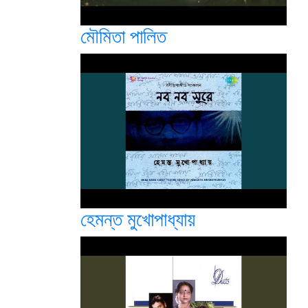
মৌমিতা পালিত
হেমন্ত মুখোপাধ্যায়