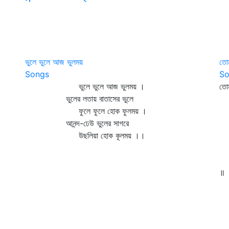
ভুলে ভুলে আজ ভুলময়
তো
Songs
So
ভুলে ভুলে আজ ভুলময় ।
তোম
ভুলের লতায় বাতাসের ভুলে
ফু
ফুলে ফুলে হোক ফুলময় ।
বল
আনন্দ-ঢেউ ভুলের সাগরে
দি
উছলিয়া হোক কূলময় ।।
গা
ক
ব্
॥
যে
ডা
বো
ডা