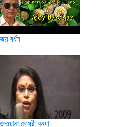
জয় বর্ধন
জওয়ানা চৌধুরী বন্যা