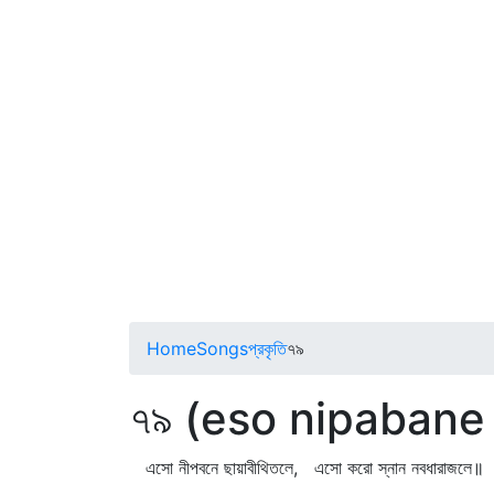
Home
Songs
প্রকৃতি
৭৯
৭৯ (eso nipabane 
এসো নীপবনে ছায়াবীথিতলে, এসো করো স্নান নবধারাজলে॥