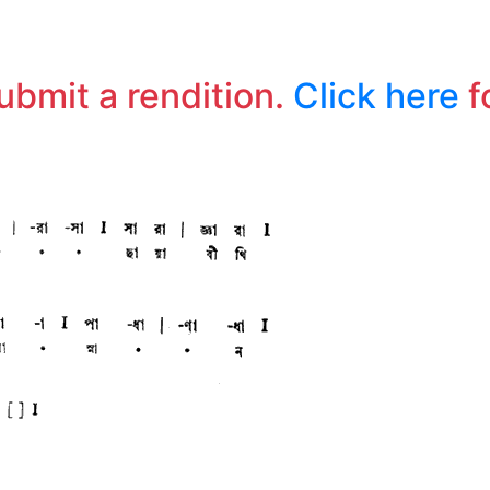
যা
তো
কূ
submit a rendition.
Click here
f