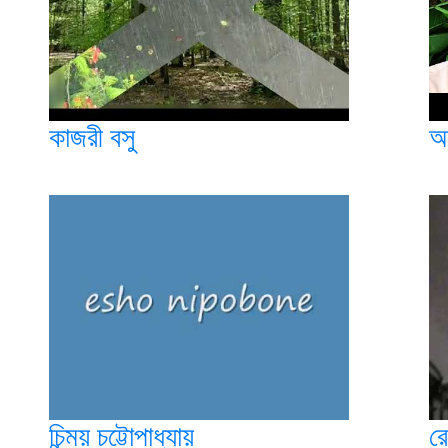
কাজরী বসু
অ
চিন্ময় চট্টোপাধ্যায়
রে