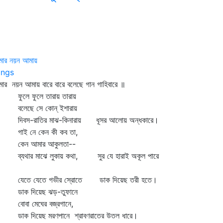
মার নয়ন আমায়
ngs
ার নয়ন আমায় বারে বারে বলেছে গান গাহিবারে ॥
লে ফুলে তারায় তারায়
েছে সে কোন্‌ ইশারায়
বস-রাতির মাঝ-কিনারায় ধূসর আলোয় অন্ধকারে।
ই নে কেন কী কব তা,
েন আমার আকুলতা--
যথার মাঝে লুকায় কথা, সুর যে হারাই অকূল পারে
তে যেতে গভীর স্রোতে ডাক দিয়েছ তরী হতে।
ক দিয়েছ ঝড়-তুফানে
বা মেঘের বজ্রগানে,
ক দিয়েছ মরণপানে শ্রাবণরাতের উতল ধারে।