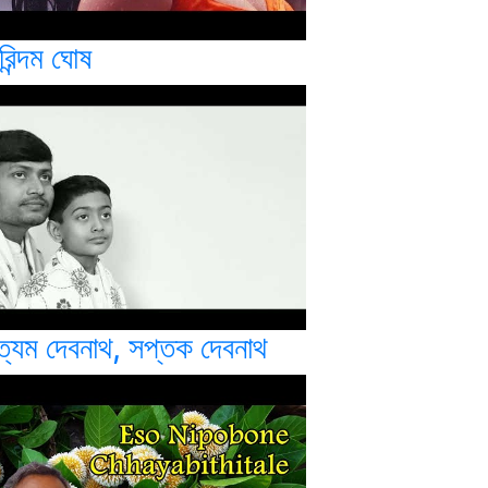
িন্দম ঘোষ
ত্যম দেবনাথ, সপ্তক দেবনাথ