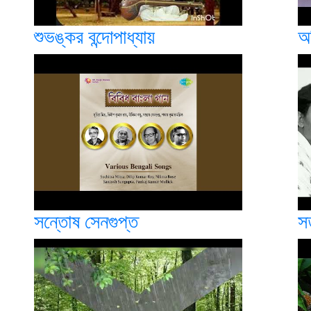
শুভঙ্কর বন্দোপাধ্যায়
অর
সন্তোষ সেনগুপ্ত
স