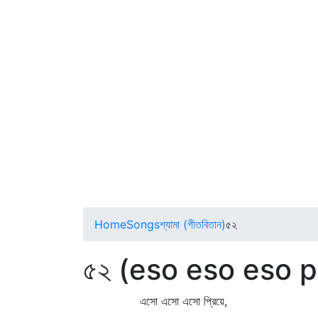
Home
Songs
শ্যামা (গীতবিতান)
৫২
৫২ (eso eso eso p
এসো এসো এসো প্রিয়ে,