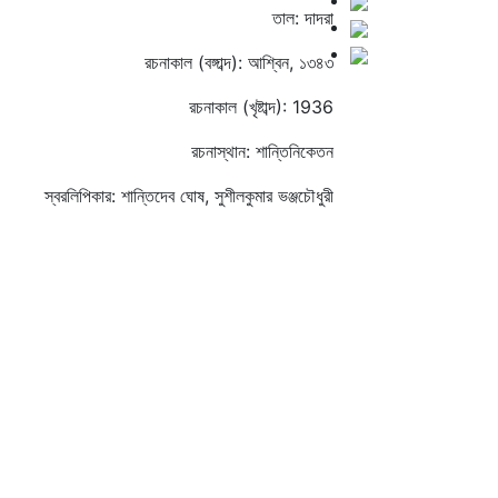
তাল: দাদরা
রচনাকাল (বঙ্গাব্দ): আশ্বিন, ১৩৪৩
রচনাকাল (খৃষ্টাব্দ): 1936
রচনাস্থান: শান্তিনিকেতন
স্বরলিপিকার: শান্তিদেব ঘোষ, সুশীলকুমার ভঞ্জচৌধুরী