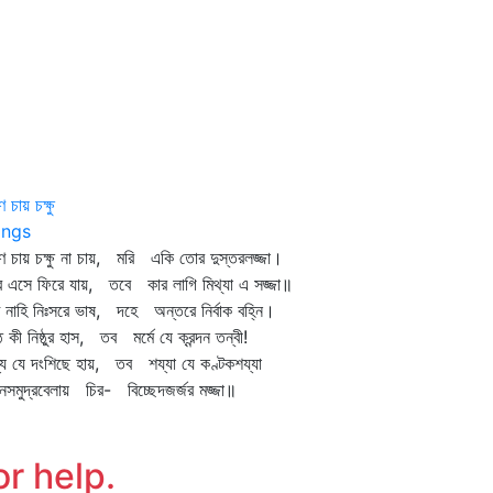
ণ চায় চক্ষু
ngs
াণ চায় চক্ষু না চায়, মরি একি তোর দুস্তরলজ্জা।
্দর এসে ফিরে যায়, তবে কার লাগি মিথ্যা এ সজ্জা॥
ে নাহি নিঃসরে ভাষ, দহে অন্তরে নির্বাক বহ্নি।
ঠে কী নিষ্ঠুর হাস, তব মর্মে যে ক্রন্দন তন্বী!
্য যে দংশিছে হায়, তব শয্যা যে কণ্টকশয্যা
নসমুদ্রবেলায় চির- বিচ্ছেদজর্জর মজ্জা॥
or help.