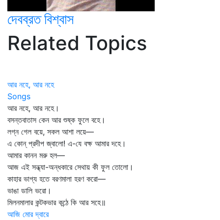
দেবব্রত বিশ্বাস
Related Topics
আর নহে, আর নহে
Songs
আর নহে, আর নহে।
বসন্তবাতাস কেন আর শুষ্ক ফুলে বহে।
লগ্ন গেল বয়ে, সকল আশা লয়ে—
এ কোন্ প্রদীপ জ্বালো! এ-যে বক্ষ আমার দহে।
আমার কানন মরু হল—
আজ এই সন্ধ্যা-অন্ধকারে সেথায় কী ফুল তোলো।
কাহার ভাগ্য হতে বরণমালা হরণ করো—
ভাঙা ডালি ভরো।
মিলনমালার কন্টকভার কন্ঠে কি আর সহে॥
আজি মোর দ্বারে