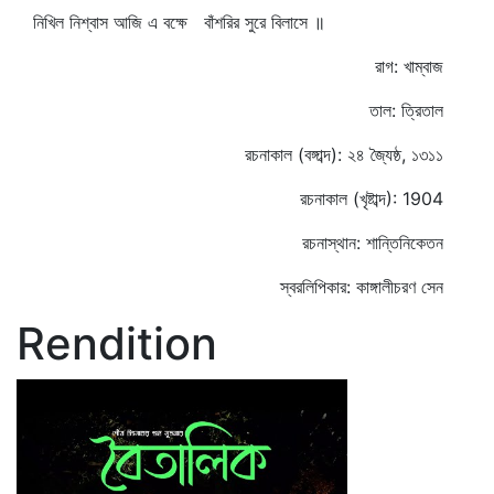
নিখিল নিশ্বাস আজি এ বক্ষে বাঁশরির সুরে বিলাসে ॥
রাগ: খাম্বাজ
তাল: ত্রিতাল
রচনাকাল (বঙ্গাব্দ): ২৪ জ্যৈষ্ঠ, ১৩১১
রচনাকাল (খৃষ্টাব্দ): 1904
রচনাস্থান: শান্তিনিকেতন
স্বরলিপিকার: কাঙ্গালীচরণ সেন
Rendition