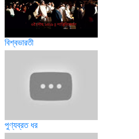
বিশ্বভারতী
পুণ্যব্রত ধর