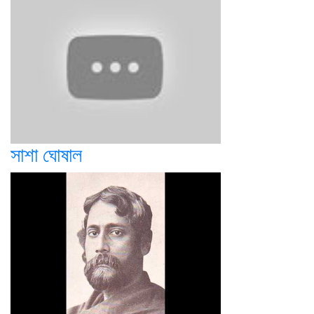
সাশা ঘোষাল