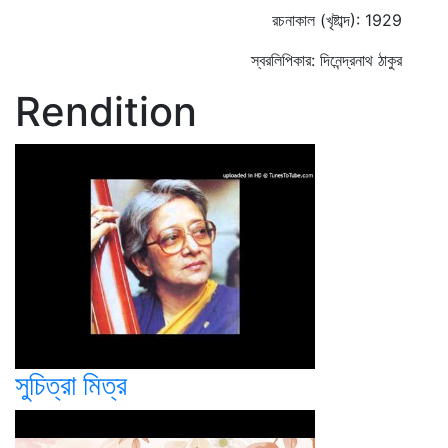
রচনাকাল (খৃষ্টাব্দ): 1929
স্বরলিপিকার: দিনেন্দ্রনাথ ঠাকুর
Rendition
সুচিত্রা মিত্র