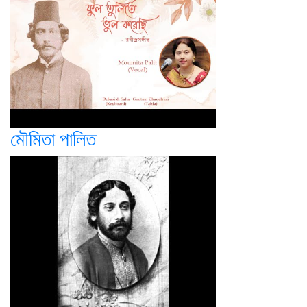
মৌমিতা পালিত