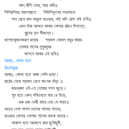
আন্‌ বাঁশি তোর, আয় কবি॥
শিশিরশিহর শরতপ্রাতে শিউলিফুলের গন্ধসাথে
গান রেখে যাস আকুল হাওয়ার, নাই যদি রোস নাই র'বি॥
এমন উষা আসবে আবার সোনায় রঙিন দিগন্তে,
কুন্দের দুল সীমন্তে।
কপোতকূজনকরুণ ছায়ায় শ্যামল কোমল মধুর মায়ায়
তোমার গানের নূপুরমুখর
জাগবে আবার এই ছবি॥
আষাঢ়, কোথা হতে
Songs
আষাঢ়, কোথা হতে আজ পেলি ছাড়া।
মাঠের শেষে শ্যামল বেশে ক্ষণেক দাঁড়া ॥
জয়ধ্বজা ওই-যে তোমার গগন জুড়ে।
পুব হতে কোন্‌ পশ্চিমেতে যায় রে উড়ে,
গুরু গুরু ভেরী কারে দেয় যে সাড়া॥
নাচের নেশা লাগল তালের পাতায় পাতায়,
হাওয়ার দোলায় দোলায় শালের বনকে মাতায়।
আকাশ হতে আকাশে কার ছুটোছুটি,