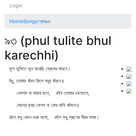
Login
Home
Songs
প্রেম
৯৩
৯৩ (phul tulite bhul
karechhi)
ফুল তুলিতে ভুল করেছি প্রেমের সাধনে।
বঁধু, তোমায় বাঁধব কিসে মধুর বাঁধনে॥
ভোলাব না মায়ার ছলে, রইব তোমার চরণতলে,
মোহের ছায়া ফেলব না মোর হাসি কাঁদনে॥
রইল শুধু বেদন-ভরা আশা, রইল শুধু প্রাণের নীরব ভাষা।