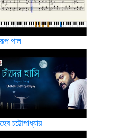
রূপ পাল
হেব চট্টোপাধ্যায়