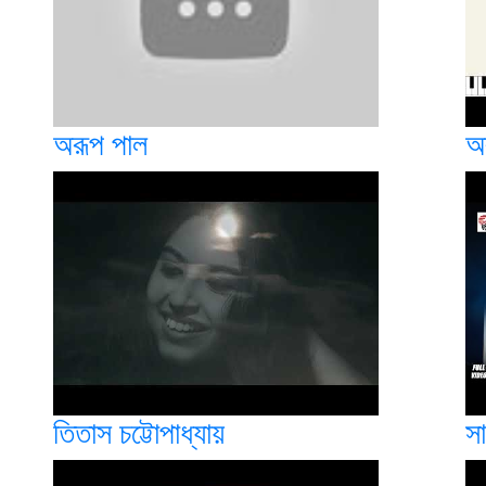
অরূপ পাল
অ
তিতাস চট্টোপাধ্যায়
সা