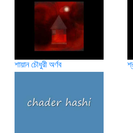
শায়ান চৌধুরী অর্ণব
শ্