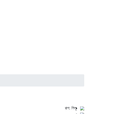
রাগ: পিলু