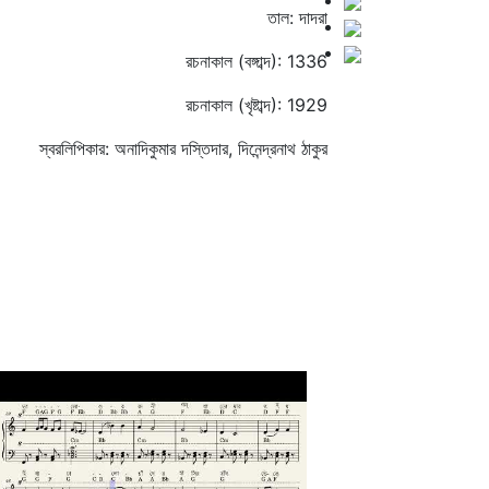
তাল: দাদরা
রচনাকাল (বঙ্গাব্দ): 1336
রচনাকাল (খৃষ্টাব্দ): 1929
স্বরলিপিকার: অনাদিকুমার দস্তিদার, দিনেন্দ্রনাথ ঠাকুর