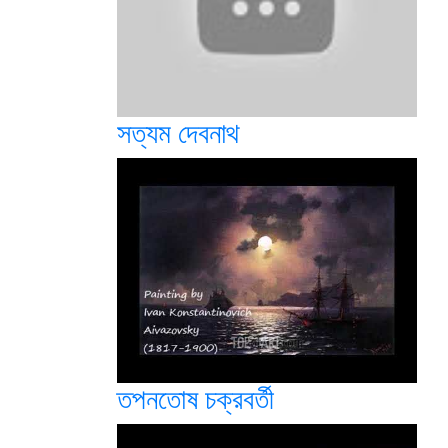
সত্যম দেবনাথ
তপনতোষ চক্রবর্তী