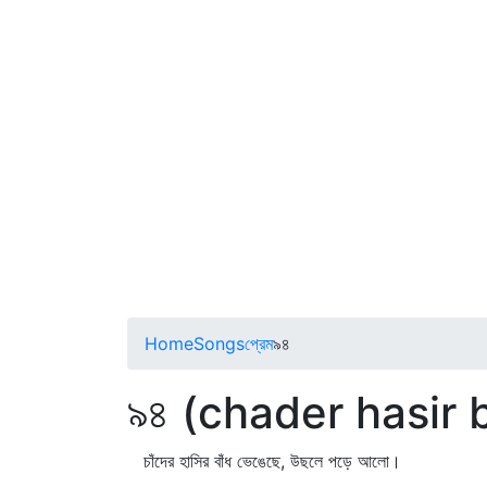
Home
Songs
প্রেম
৯৪
৯৪ (chader hasir
চাঁদের হাসির বাঁধ ভেঙেছে, উছলে পড়ে আলো।