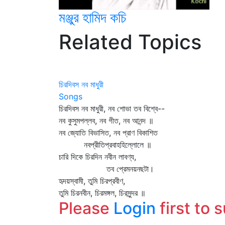
মঞ্জুর হামিদ কচি
Related Topics
চিরদিবস নব মাধুরী
Songs
চিরদিবস নব মাধুরী, নব শোভা তব বিশ্বে--
নব কুসুমপল্লব, নব গীত, নব আনন্দ ॥
নব জ্যোতি বিভাসিত, নব প্রাণ বিকাশিত
নবপ্রীতিপ্রবাহহিল্লোলে ॥
চারি দিকে চিরদিন নবীন লাবণ্য,
তব প্রেমনয়নছটা।
হৃদয়স্বামী, তুমি চিরপ্রবীণ,
তুমি চিরনবীন, চিরমঙ্গল, চিরসুন্দর ॥
Please
Login
first to 