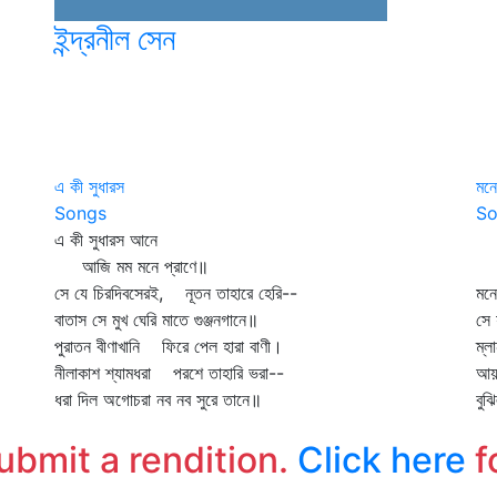
ইন্দ্রনীল সেন
এ কী সুধারস
মনে
Songs
So
এ কী সুধারস আনে
মন
আজি মম মনে প্রাণে॥
শুধ
সে যে চিরদিবসেরই, নূতন তাহারে হেরি--
মনে
বাতাস সে মুখ ঘেরি মাতে গুঞ্জনগানে॥
সে 
পুরাতন বীণাখানি ফিরে পেল হারা বাণী।
ম্ল
নীলাকাশ শ্যামধরা পরশে তাহারি ভরা--
আ
ধরা দিল অগোচরা নব নব সুরে তানে॥
বুঝ
submit a rendition.
Click here
f