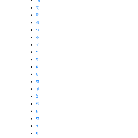
আ
ই
ঈ
এ
ও
ক
খ
গ
ঘ
চ
ছ
জ
ঝ
ঠ
ড
ঢ
ত
থ
দ