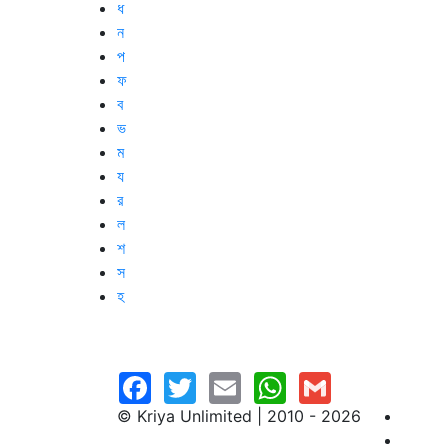
ধ
ন
প
ফ
ব
ভ
ম
য
র
ল
শ
স
হ
© Kriya Unlimited | 2010 - 2026