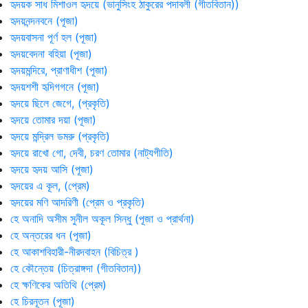
হৃদয়ক সাধ মিশাওল হৃদয়ে (ভানুসিংহ ঠাকুরের পদাবলী (গীতবিতান))
হৃদয়নন্দনবনে (পূজা)
হৃদয়বাসনা পূর্ণ হল (পূজা)
হৃদয়বেদনা বহিয়া (পূজা)
হৃদয়মন্দিরে, প্রাণাধীশ (পূজা)
হৃদয়শশী হৃদিগগনে (পূজা)
হৃদয়ে ছিলে জেগে, (প্রকৃতি)
হৃদয়ে তোমার দয়া (পূজা)
হৃদয়ে মন্দ্রিল ডমরু (প্রকৃতি)
হৃদয়ে রাখো গো, দেবী, চরণ তোমার (নাট্যগীতি)
হৃদয়ে হৃদয় আসি (পূজা)
হৃদয়ের এ কূল, (প্রেম)
হৃদয়ের মণি আদরিণী (প্রেম ও প্রকৃতি)
হে অনাদি অসীম সুনীল অকূল সিন্ধু (পূজা ও প্রার্থনা)
হে অন্তরের ধন (পূজা)
হে আকাশবিহারী-নীরদবাহন (বিচিত্র )
হে কৌন্তেয় (চিত্রাঙ্গদা (গীতবিতান))
হে ক্ষণিকের অতিথি (প্রেম)
হে চিরনূতন (পূজা)